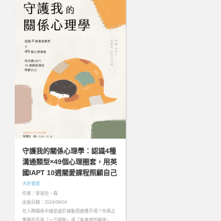
守護我的關係心理學：認識4種
溝通類型×49個心理圈套，用英
國IAPT 10週關愛課程照顧自己
大好書屋
作者：安潔拉・森
出版日期：2024/09/04
在人際關係中總是處於被動而疲憊不堪？你真正
需要的不是「一刀兩斷」或「有爽感的報復」