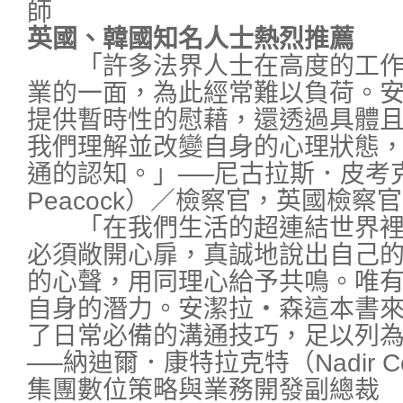
師
英國、韓國知名人士熱烈推薦
「許多法界人士在高度的工作
業的一面，為此經常難以負荷。
提供暫時性的慰藉，還透過具體
我們理解並改變自身的心理狀態
通的認知。」──尼古拉斯．皮考克（N
Peacock）／檢察官，英國檢
「在我們生活的超連結世界裡
必須敞開心扉，真誠地說出自己
的心聲，用同理心給予共鳴。唯
自身的潛力。安潔拉・森這本書
了日常必備的溝通技巧，足以列
──納迪爾．康特拉克特（Nadir Co
集團數位策略與業務開發副總裁