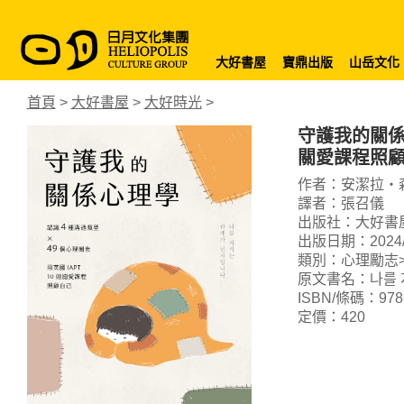
大好書屋
寶鼎出版
山岳文化
首頁
>
大好書屋
>
大好時光
>
守護我的關係
關愛課程照
作者：安潔拉・
譯者：張召儀
出版社：大好書
出版日期：2024/0
類別：心理勵志>
原文書名：나를 
ISBN/條碼：9786
定價：420