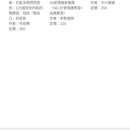
美，也能活得閃閃發
39堂情緒素養課
作者：中川貴雄
亮：125個告別內耗的
（SEL社會情緒學習×
定價：350
微練習，找回「做自
品格教育）
己」的底氣
作者：枡野俊明
作者：中島輝
定價：320
定價：380