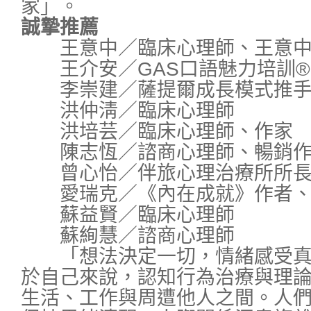
家」。
誠摯推薦
王意中／臨床心理師、王意中
王介安／GAS口語魅力培訓®
李崇建／薩提爾成長模式推
洪仲淸／臨床心理師
洪培芸／臨床心理師、作家
陳志恆／諮商心理師、暢銷作
曾心怡／伴旅心理治療所所
愛瑞克／《內在成就》作者、T
蘇益賢／臨床心理師
蘇絢慧／諮商心理師
「想法決定一切，情緒感受真
於自己來說，認知行為治療與理
生活、工作與周遭他人之間。人