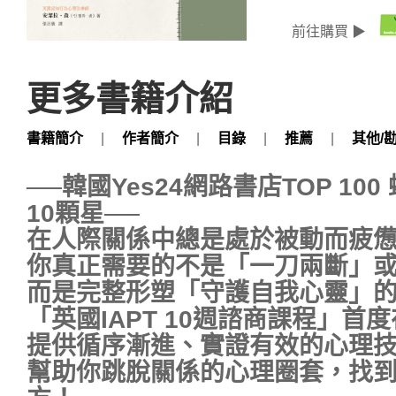
前往購買 ▶
更多書籍介紹
書籍簡介
|
作者簡介
|
目錄
|
推薦
|
其他/
──韓國Yes24網路書店TOP 10
10顆星──
在人際關係中總是處於被動而疲
你真正需要的不是「一刀兩斷」
而是完整形塑「守護自我心靈」
「英國IAPT 10週諮商課程」首
提供循序漸進、實證有效的心理
幫助你跳脫關係的心理圈套，找