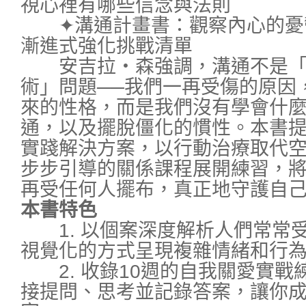
視心裡有哪些信念與法則
✦溝通計畫書：觀察內心的憂
漸進式強化挑戰清單
安吉拉・森強調，溝通不是「
術」問題──我們一再受傷的原因
來的性格，而是我們沒有學會什
通，以及擺脫僵化的慣性。本書
實踐解決方案，以行動治療取代
步步引導的關係課程展開練習，
再受任何人擺布，真正地守護自
本書特色
1. 以個案深度解析人們常常
視覺化的方式呈現複雜情緒和行
2. 收錄10週的自我關愛實戰
接提問、思考並記錄答案，讓你