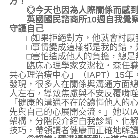
方！
◎今天也因為人際關係而感到
英國國民諮商所10週自我覺察
守護自己
□如果拒絕對方，他就會討厭
□事情變成這樣都是我的錯，
□害怕造成他人的負擔，總是
臨床心理學家安潔拉・森任職
共心理治療中心」（IAPT）15
發現，很多人在關係與溝通方面
人左右，導致焦慮與不安反覆啃
「健康的溝通不在於讀懂他人的
先與自己的心展開交流。」她以IA
架構，分階段介紹自我診斷、化
技巧，帶領讀者健康而正確地解