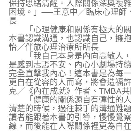
保持思緒清醒。人際關係深奧複
困境。」──王意中／臨床心理師
長
「心理健康和關係有極大的關
本書認識溝通，也認識自己，擁抱
怡／伴旅心理治療所所長
「我自己本身是內向高敏人，
是感到忐忑不安、內心小劇場持
完全直擊我內心！這本書是為每
更自在從容的人而寫，將會造福許
克／《內在成就》作者、TMBA
「健康的關係源自有彈性的人
清楚的時候，過往棘手的溝通難
讀者能跟著本書的引導，慢慢覺
線，而後能在人際關係裡更為自