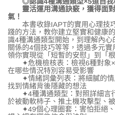
◎認識4種溝通類型×5道自我枷
靈活運用溝通訣竅，獲得面對
氣！
本書收錄IAPT的實用心理技
踐的方法，教你建立堅實和健康
識4種溝通類型開始，到理解內心
關係的4個技巧等等，透過多元實
領你實現從「短暫的安慰」到「
✦危機檢核表：檢視6種對象×
在哪些情況特別容易受影響
✦情緒詞彙列表：將細膩的情
找到情緒背後隱藏的想法
✦4種溝通類型：對照詳細言行
於被動軟柿子、推土機攻擊型、
✦49個心理圈套：害怕拒絕、