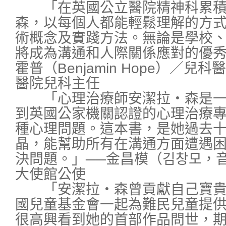
「在英國公立醫院精神科累積
森，以每個人都能輕鬆理解的方
術概念及實踐方法。無論是學校
將成為溝通和人際關係應對的優秀
霍普（Benjamin Hope）／
醫院兒科主任
「心理治療師安潔拉・森是一
到英國公家機關認證的心理治療
種心理問題。這本書，是她過去
晶，能幫助所有在溝通方面遭遇
決問題。」──金昌模（김창모，
大使館公使
「安潔拉・森曾貢獻自己寶貴
國兒童基金會一起為難民兒童提
很高興看到她的首部作品問世，