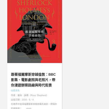
跟著福爾摩斯穿越倫敦：BBC
影集、電影劇照與老照片，帶
你漫遊辦案路線與時代街景
山岳文化
作者：蘿絲．薛佛（Rose Shepherd）
出版日期：2016／8／4
在巷弄中追尋福爾摩斯穿梭辦案的身影，燃燒你
的偵探魂！……more