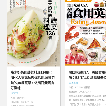
高木奶奶的蔬菜料理126變：
開口吃遍USA 美國食用
NHK人氣講師教你活用10種刀
語：EZ TALK 總編嚴選
法╳40樣蔬菜，做出百變蔬食
EZ叢書館
好滋味
作者：EZ TALK編輯部
出版日期：2016／3／3
山岳文化
嚴選22種美國人最喜愛的經典料理，讀
作者：高木初江
聞、說點餐會話、學食譜字彙，EZ TAL
出版日期：2017／1／5
「實用」又「食用」的英語大全餐……mo