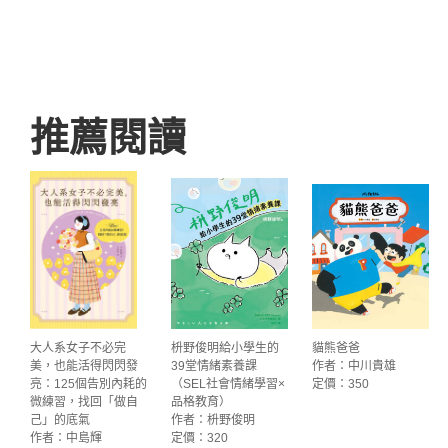
推薦閱讀
大人系女子不必完
枡野俊明給小學生的
貓熊爸爸
美，也能活得閃閃發
39堂情緒素養課
作者：中川貴雄
亮：125個告別內耗的
（SEL社會情緒學習×
定價：350
微練習，找回「做自
品格教育）
己」的底氣
作者：枡野俊明
作者：中島輝
定價：320