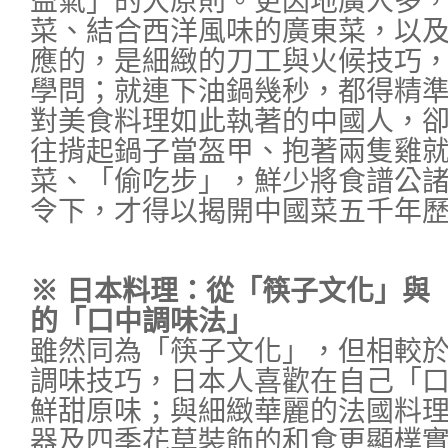
益氣」的大原則。更因地廣人多
菜、結合西洋風味的廣東菜，以
應的，是細緻的刀工與火候技巧
學問；就連下油鍋幾秒，都得精
對美食料理如此執著的中國人，
往揹起鍋子當盔甲、抱著兩隻雞
菜、「偷吃步」，鮮少將食譜公
令下，才得以揭開中國菜五千年
※ 日本料理：從「筷子文化」與
的「口中調味法」
雖然同為「筷子文化」，但相較
調味技巧，日本人喜歡在自己「
鮮甜原味；與細緻華麗的法國料
器及四季花草裝飾的和食更顯樸