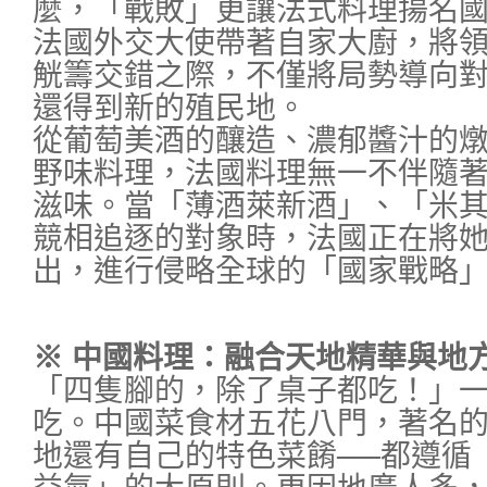
麼，「戰敗」更讓法式料理揚名
法國外交大使帶著自家大廚，將
觥籌交錯之際，不僅將局勢導向
還得到新的殖民地。
從葡萄美酒的釀造、濃郁醬汁的
野味料理，法國料理無一不伴隨
滋味。當「薄酒萊新酒」、「米
競相追逐的對象時，法國正在將
出，進行侵略全球的「國家戰略
※ 中國料理：融合天地精華與地
「四隻腳的，除了桌子都吃！」
吃。中國菜食材五花八門，著名
地還有自己的特色菜餚──都遵循