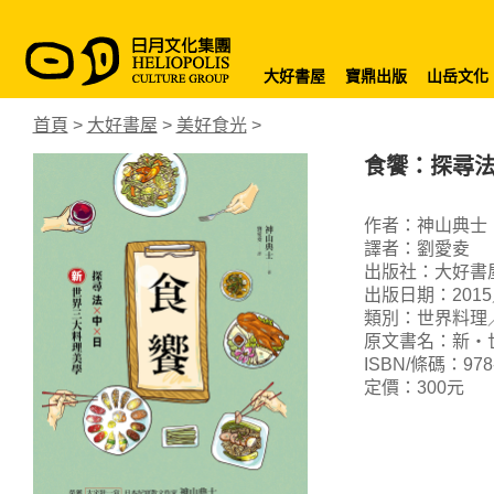
大好書屋
寶鼎出版
山岳文化
首頁
>
大好書屋
>
美好食光
>
食饗：探尋法 
作者：神山典士
譯者：劉愛夌
出版社：大好書
出版日期：2015
類別：世界料理
原文書名：新‧
ISBN/條碼：978-9
定價：300元