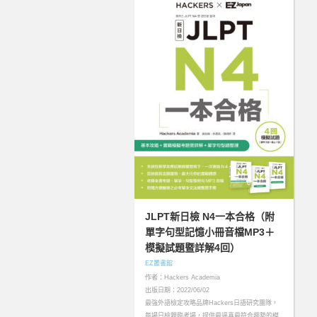
JLPT新日檢 N4一本合格（附
單字句型記憶小冊音檔MP3＋
模擬試題暨詳解4回）
EZ叢書館
作者：Hackers Academia
出版日期：2022/06/02
最強外語檢定攻略品牌Hackers日語研究團隊，
每場日檢親臨考場，提供最逼真最符合趨勢的模