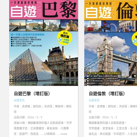
自遊巴黎（增訂版）
自遊倫敦（增訂版）
山岳文化
山岳文化
作者：高章敏；劉怡如；洪詩茵；陳婉瑛；陳佑
作者：高章敏；劉怡如；洪詩茵；陳婉
瑄
瑄
出版日期：2014／3／3
出版日期：2014／1／2
突破10刷、暢銷數萬冊的國人自製旅遊書！世界
暢銷數萬冊的國人自製旅遊書！
瑰寶羅浮宮、艾菲爾鐵塔、蒙帕拿斯、凡爾賽
世界遺產、皇室風采、王室古堡、名人
宮、凱旋門、西堤島……12條精采……more
倫名品、英式庭園、市郊遊河、人文古