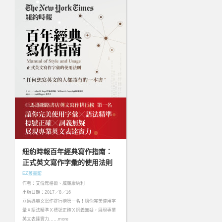
紐約時報百年經典寫作指南：
正式英文寫作字彙的使用法則
EZ叢書館
作者：艾倫席格爾、威廉康納利
出版日期：2017／8／16
亞馬遜英文寫作排行榜第一名！讓你完美使用字
彙Ｘ語法精準Ｘ標號正確Ｘ詞義無疑，展現專業
英文表達實力……more