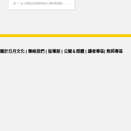
詞 ╳ 名人語錄全新娛樂視角火辣時事議題………
more
關於日月文化
|
聯絡我們
|
版權部
|
公關＆媒體
|
讀者專區
|
教師專區