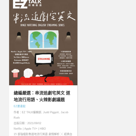
總編嚴選：串流追劇宅英文 道
地流行用語、火辣影劇議題
EZ叢書館
作者：EZ TALK編輯部, Judd Piggott, Jacob
Roth
出版日期：2021/09/02
Netflix | Apple TV+ | HBO
15 部強檔影集道地流行英語 劇情解析 ╳ 經典台