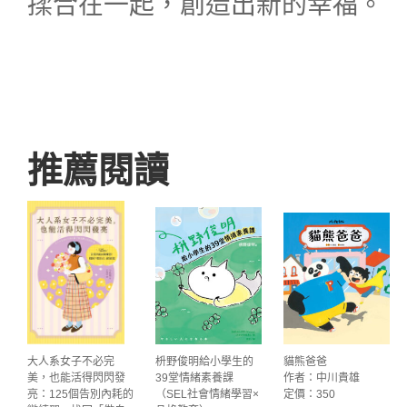
揉合在一起，創造出新的幸福。
推薦閱讀
大人系女子不必完
枡野俊明給小學生的
貓熊爸爸
美，也能活得閃閃發
39堂情緒素養課
作者：中川貴雄
亮：125個告別內耗的
（SEL社會情緒學習×
定價：350