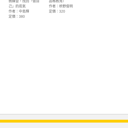
微練習，找回「做自
品格教育）
己」的底氣
作者：枡野俊明
作者：中島輝
定價：320
定價：380