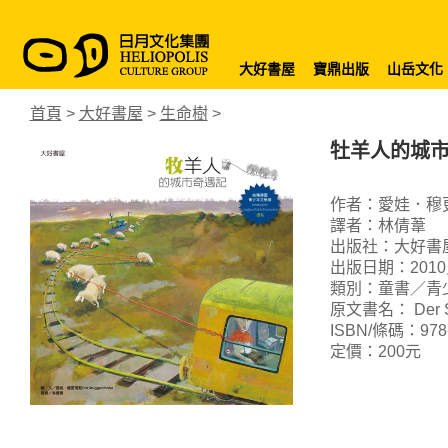
大好書屋
寶鼎出版
山岳文化
首頁
>
大好書屋
>
生命樹
>
牡羊人的城
作者：愛娃．穆更塔勒
譯者：林倩葦
出版社：大好書
出版日期：2010
類別：童書／青
原文書名： Der Schä
ISBN/條碼：978-9
定價：200元