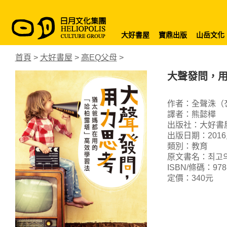
大好書屋
寶鼎出版
山岳文化
首頁
>
大好書屋
>
高EQ父母
>
大聲發問，
作者：全聲洙（
譯者：熊懿樺
出版社：大好書
出版日期：2016
類別：教育
原文書名：최고의 
ISBN/條碼：978-9
定價：340元