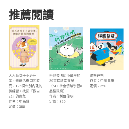
推薦閱讀
大人系女子不必完
枡野俊明給小學生的
貓熊爸爸
美，也能活得閃閃發
39堂情緒素養課
作者：中川貴雄
亮：125個告別內耗的
（SEL社會情緒學習×
定價：350
微練習，找回「做自
品格教育）
己」的底氣
作者：枡野俊明
作者：中島輝
定價：320
定價：380