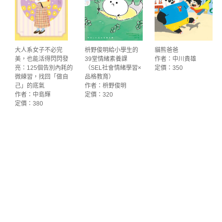
大人系女子不必完
枡野俊明給小學生的
貓熊爸爸
美，也能活得閃閃發
39堂情緒素養課
作者：中川貴雄
亮：125個告別內耗的
（SEL社會情緒學習×
定價：350
微練習，找回「做自
品格教育）
己」的底氣
作者：枡野俊明
作者：中島輝
定價：320
定價：380