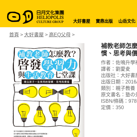
大好書屋
寶鼎出版
山岳文化
首頁
>
大好書屋
>
高EQ父母
>
補教老師怎
慣、思考與
作者：佐鳴升學
譯者：劉愛夌
出版社：大好書
出版日期：2016/
類別：親子教養
原文書名：塾の
ISBN/條碼：9789
定價：350