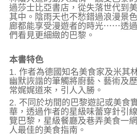
過莎士比亞書店，從失落世代到
其中。陰雨天也不愁錯過浪漫景
廊都能享受漫遊者的時光⋯⋯透
們看見更細緻的巴黎。
本書特色
1. 作者為德國知名美食家及米其
幽默詼諧的筆觸將廚藝、藝術及
常娓娓道來，引人入勝。
2. 不同於坊間的巴黎遊記或美食
華，透過作者的星級味蕾穿針引
覽巴黎，星級餐廳及巷弄美食一
人最佳的美食指南。