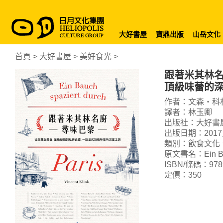
大好書屋
寶鼎出版
山岳文化
首頁
>
大好書屋
>
美好食光
>
跟著米其林
頂級味蕾的
作者：文森‧科
譯者：林玉卿
出版社：大好書
出版日期：2017
類別：飲食文化
原文書名：Ein Bauc
ISBN/條碼：9789
定價：350