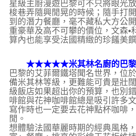
星級主廚漫遊巴黎可不只將眼光
梭巷弄隨興閒晃的時候；隨手打開
到的潛力餐廳，毫不藏私大方公
重豪華及高不可攀的價位，文森•
算內也能享受法國精緻的珍饈美
★★★★★米其林名廚的巴黎
巴黎的艾菲爾鐵塔聞名世界，位
備米其林等級，更難能可貴是壯
級飯店如果超出你的預算，也別
啡館與花神咖啡館總是吸引許多
寫作時也一定要去花神點杯咖啡
閒。
想體驗法國華麗時期的經典風格