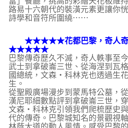
富」餐廳，挑高的彩繪天花板維
路易十六朝代的裝潢元素更讓你
詩學和音符所圍繞⋯⋯
★★★★★花都巴黎，奇人奇
★★★★★
巴黎傳奇歷久不滅，奇人軼事至
武士到拿破崙三世、從海涅到瓦
國總統，文森‧科林克也透過生
生。
從聖殿廣場漫步到蒙馬特公墓，
漢尼耶細數點評到拿破崙三世，
文森‧科林克引領我們爬梳歷史
代的傳奇。巴黎城知名的景觀視
林蔭大道的動人風情。感受巴黎