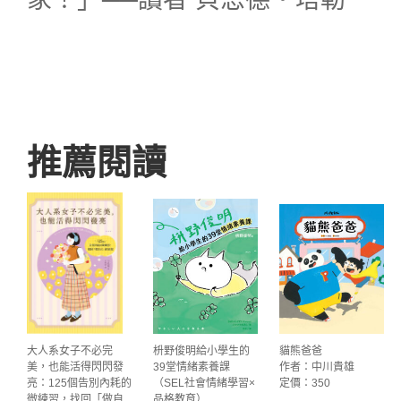
推薦閱讀
大人系女子不必完
枡野俊明給小學生的
貓熊爸爸
美，也能活得閃閃發
39堂情緒素養課
作者：中川貴雄
亮：125個告別內耗的
（SEL社會情緒學習×
定價：350
微練習，找回「做自
品格教育）