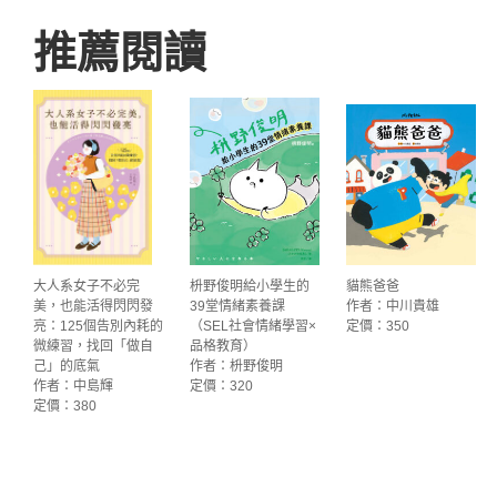
推薦閱讀
大人系女子不必完
枡野俊明給小學生的
貓熊爸爸
美，也能活得閃閃發
39堂情緒素養課
作者：中川貴雄
亮：125個告別內耗的
（SEL社會情緒學習×
定價：350
微練習，找回「做自
品格教育）
己」的底氣
作者：枡野俊明
作者：中島輝
定價：320
定價：380