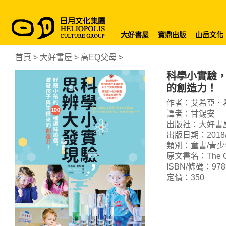
大好書屋
寶鼎出版
山岳文化
首頁
>
大好書屋
>
高EQ父母
>
科學小實驗，
的創造力！
作者：艾希亞．
譯者：甘錫安
出版社：大好書
出版日期：2018/
類別：童書/青少
原文書名：The Curio
ISBN/條碼：9789
定價：350