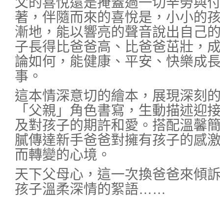
父的喜悅還是掩蓋過一切辛勞與
著，伴隨而來的喜悅是，小小的
漸地，能以響亮的聲音說出自己
子長得比爸爸高、比爸爸茁壯，
論如何，能健康、平安、快樂成
事。
這本情深意切的繪本，展現深刻
「父親」角色書寫，生動描述迎
及對孩子的期許和愛。搭配溫馨
膩傳達新手爸爸對擁有孩子的感
而轉變的心境。
天下父母心，這一次換爸爸來傾
孩子溫柔深情的絮語……