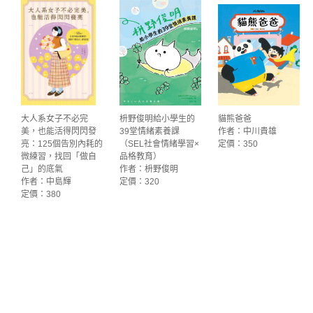
大人系女子不必完
枡野俊明給小學生的
貓熊爸爸
美，也能活得閃閃發
39堂情緒素養課
作者：中川貴雄
亮：125個告別內耗的
（SEL社會情緒學習×
定價：350
微練習，找回「做自
品格教育）
己」的底氣
作者：枡野俊明
作者：中島輝
定價：320
定價：380