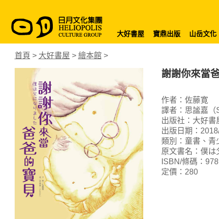
大好書屋
寶鼎出版
山岳文化
首頁
>
大好書屋
>
繪本館
>
謝謝你來當
作者：佐藤寛
譯者：思謐嘉（Su
出版社：大好書
出版日期：2018/
類別：童書、青
原文書名：僕は
ISBN/條碼：9789
定價：280