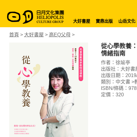
大好書屋
寶鼎出版
山岳文化
首頁
>
大好書屋
>
高EQ父母
>
從心學教養：
情緒指南
作者：徐瑜亭
出版社：大好書
出版日期：2019/0
類別：中文書 >
ISBN/條碼：9789
定價：320