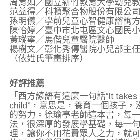
周育如／國立新竹教育大學幼兒
范益得／科頓聚合物股份有限公
孫明儀／學前兒童心智健康諮詢
陳怡婷／臺中市北屯區文心國民
黃瑽寧／馬偕兒童醫院醫師
楊樹文／彰化秀傳醫院小兒部主
（依姓氏筆畫排序）
好評推薦
「西方諺語有這麼一句話“It takes a vil
child”，意思是，養育一個孩子
的努力。徐瑜亭老師這本書，每
法，很深厚的發展學基礎，每一
理，讓你不用花費眾人之力，就