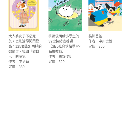
大人系女子不必完
枡野俊明給小學生的
貓熊爸爸
美，也能活得閃閃發
39堂情緒素養課
作者：中川貴雄
亮：125個告別內耗的
（SEL社會情緒學習×
定價：350
微練習，找回「做自
品格教育）
己」的底氣
作者：枡野俊明
作者：中島輝
定價：320
定價：380