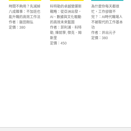
時間不夠用？先減掉
科特勒的卓越營運新
為什麼你每天都很
八成雜事：不加班也
戰略：從亞洲出發，
忙，工作卻做不
能升職的高效工作法
AI、數據與文化驅動
完？：AI時代職場人
作者：飯田剛弘
的高效未來藍圖
不被取代的工作基本
定價：380
作者：菲利浦．科特
功
勒, 陳就學, 傑克．姆
作者：井出元子
斯里
定價：380
定價：450