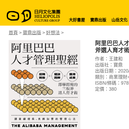
大好書屋
寶鼎出版
山岳文化
首頁
>
寶鼎出版
>
好想法
>
阿里巴巴人
斧選人育才
作者：王建和
出版社：寶鼎
出版日期：2020/0
類別：商業理財>
ISBN/條碼：9789
定價：380