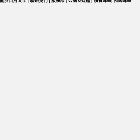
關於日月文化
|
聯絡我們
|
版權部
|
公關＆媒體
|
讀者專區
|
教師專區