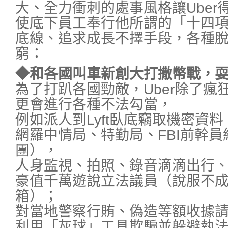
大、全力衝刺的處事風格讓Uber
使底下員工奉行他所謂的「十四
底線、追求成長不擇手段，各種
窮：
◆和各國叫車新創大打撒幣戰，
為了打趴各國勁敵，Uber除了瘋
更會進行各種不法勾當，
例如派人到Lyft臥底竊取機密資料
網羅中情局、特勤局、FBI前幹員
團），
人身監視、拍照、錄音滴滴出行、Gr
豪值千萬遊說立法議員（說服不
箱）；
對當地警察行賄、偽造等額收據
利用「灰球」工具欺騙並躲避執