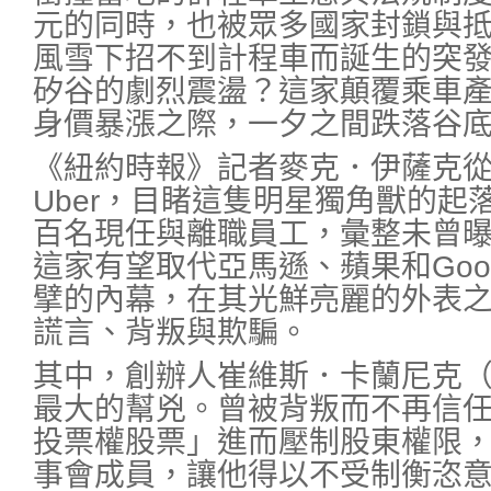
元的同時，也被眾多國家封鎖與
風雪下招不到計程車而誕生的突
矽谷的劇烈震盪？這家顛覆乘車
身價暴漲之際，一夕之間跌落谷
《紐約時報》記者麥克．伊薩克從2
Uber，目睹這隻明星獨角獸的起落
百名現任與離職員工，彙整未曾
這家有望取代亞馬遜、蘋果和Goo
擘的內幕，在其光鮮亮麗的外表
謊言、背叛與欺騙。
其中，創辦人崔維斯．卡蘭尼克（Trav
最大的幫兇。曾被背叛而不再信
投票權股票」進而壓制股東權限
事會成員，讓他得以不受制衡恣