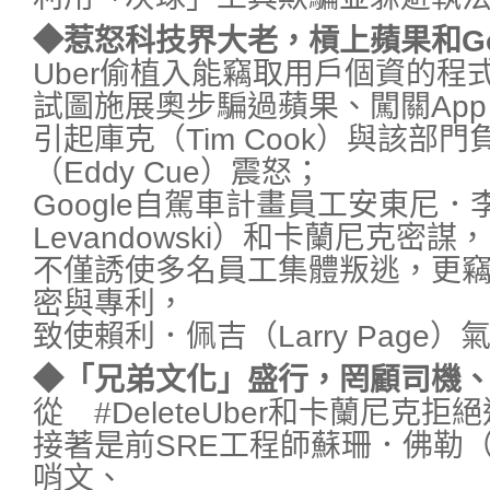
◆惹怒科技界大老，槓上蘋果和Go
Uber偷植入能竊取用戶個資的程
試圖施展奧步騙過蘋果、闖關App S
引起庫克（Tim Cook）與該部
（Eddy Cue）震怒；
Google自駕車計畫員工安東尼．李
Levandowski）和卡蘭尼克密謀，
不僅誘使多名員工集體叛逃，更竊
密與專利，
致使賴利．佩吉（Larry Page
◆「兄弟文化」盛行，罔顧司機
從 #DeleteUber和卡蘭尼克
接著是前SRE工程師蘇珊．佛勒（Sus
哨文、