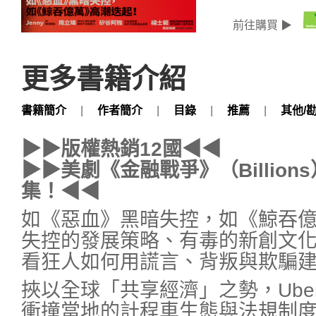
前往購買 ▶
更多書籍介紹
書籍簡介
|
作者簡介
|
目錄
|
推薦
|
其他/
▶▶版權熱銷12國◀◀
▶▶美劇《金融戰爭》（Billio
集！◀◀
如《惡血》黑暗失控，如《鯨吞
失控的發展策略、有毒的新創文
看狂人如何用謊言、背叛與欺騙
挾以全球「共享經濟」之勢，Ube
衝撞當地的計程車生態與法規制