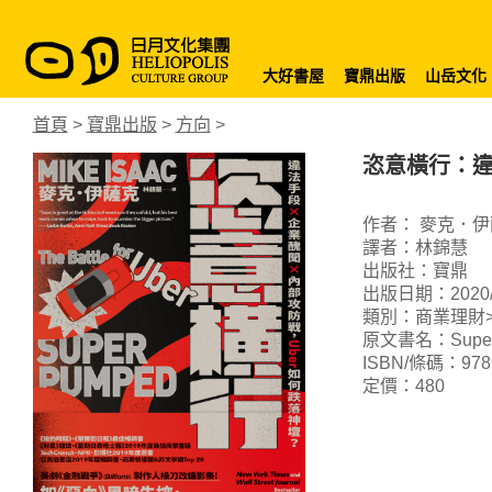
大好書屋
寶鼎出版
山岳文化
首頁
>
寶鼎出版
>
方向
>
恣意橫行：違
作者： 麥克．伊
譯者：林錦慧
出版社：寶鼎
出版日期：2020/1
類別：商業理財>
原文書名：Super Pu
ISBN/條碼：9789
定價：480