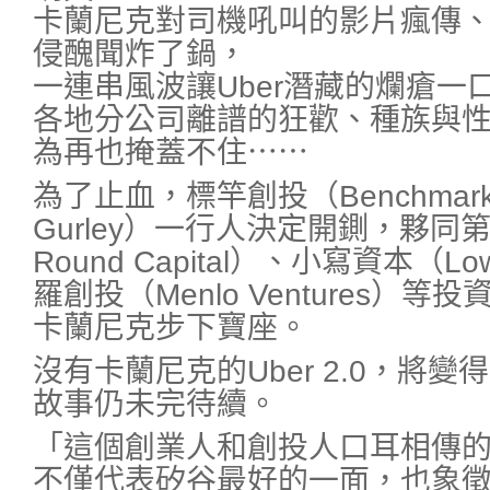
卡蘭尼克對司機吼叫的影片瘋傳
侵醜聞炸了鍋，
一連串風波讓Uber潛藏的爛瘡一
各地分公司離譜的狂歡、種族與
為再也掩蓋不住⋯⋯
為了止血，標竿創投（Benchmark
Gurley）一行人決定開鍘，夥同第一
Round Capital）、小寫資本（Lowe
羅創投（Menlo Ventures）
卡蘭尼克步下寶座。
沒有卡蘭尼克的Uber 2.0，將
故事仍未完待續。
「這個創業人和創投人口耳相傳
不僅代表矽谷最好的一面，也象