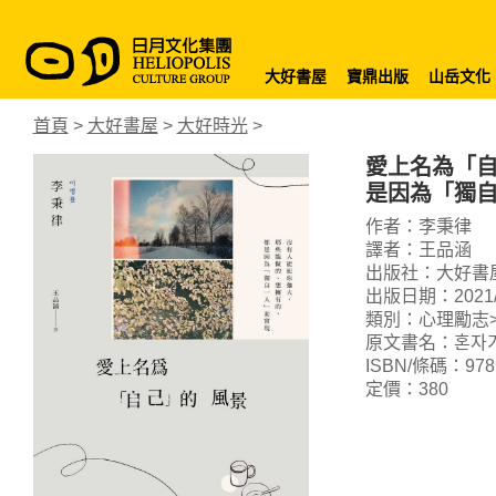
大好書屋
寶鼎出版
山岳文化
首頁
>
大好書屋
>
大好時光
>
愛上名為「自
是因為「獨
作者：李秉律
譯者：王品涵
出版社：大好書
出版日期：2021/0
類別：心理勵志>
原文書名：혼자가
ISBN/條碼：9789
定價：380