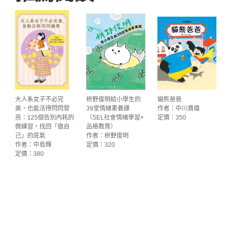
大人系女子不必完
枡野俊明給小學生的
貓熊爸爸
美，也能活得閃閃發
39堂情緒素養課
作者：中川貴雄
亮：125個告別內耗的
（SEL社會情緒學習×
定價：350
微練習，找回「做自
品格教育）
己」的底氣
作者：枡野俊明
作者：中島輝
定價：320
定價：380