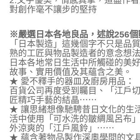
2.文字優美，情感真摯，道盡作
對創作毫不讓步的堅持
※嚴選日本各地良品，述說256
「日本製造」這幾個字不只是品
熟的工匠與物品製造者的意念想
日本各地常日生活中所觸碰的美
故事、實用價值及其蘊含之美。
★ 愛不釋手的器皿及廚房用品：
百貨公司再度受到矚目、「江戶
匠精巧手藝的結晶⋯⋯
★ 讓思緒想像馳騁昔日文化的生
活中使用「可水洗的皺綢風呂布
外涼爽的「江戶風鈴」⋯⋯
★ 蘊含著物品製作深奧學問的文