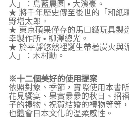
人」：島藍農園 • 大濱豪。
★ 將千年歷史傳至後世的「和紙職
野增太郎。
★ 東京碩果僅存的馬口鐵玩具製
幸製作所 • 柳澤總光。
★ 於平靜悠然裡誕生帶著炭火與
人」：木村勳。
※十二個美好的使用提案
依照對象、季節，實際使用本書
花見饗宴、果實纍纍的秋日、招
子的禮物、祝賀結婚的禮物等等
也體會日本文化的溫柔感性。