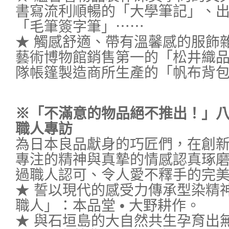
書寫流利順暢的「大學筆記」、
「毛筆簽字筆」⋯⋯
★ 觸感舒適、帶有溫馨感的服飾
藝術博物館銷售第一的「松井織
隊帳篷製造商所生產的「帆布背
※「不滿意的物品絕不推出！」
職人專訪
為日本良品獻身的巧匠們，在創
專注的精神與真摯的情感認真琢
過職人認可、令人愛不釋手的完
★ 誓以現代的感受力傳承型染精
職人」：本品堂 • 大野耕作。
★ 與石垣島的大自然共生孕育出