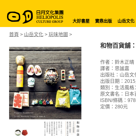
大好書屋
寶鼎出版
山岳文化
首頁
>
山岳文化
>
玩味地圖
>
和物百貨舖：
作者：鈴木正晴
譯者：思謐嘉
出版社：山岳文
出版日期：2015
類別：生活風格
原文書名：日本
ISBN/條碼：978-9
定價：280元