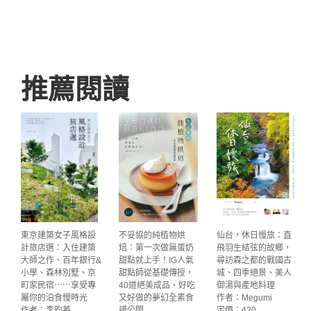
推薦閱讀
東京建築女子風格設
不妥協的純植物烘
仙台，休日慢旅：直
計旅店選：入住建築
焙：第一次做無蛋奶
飛羽生結弦的故鄉，
大師之作、百年銀行&
甜點就上手！IG人氣
尋訪森之都的戰國古
小學、森林別墅、京
甜點師從基礎傳授，
城、四季絕景、美人
町家民宿⋯⋯享受專
40道絕美成品、好吃
御湯與產地料理
屬你的泊食慢時光
又好做的夢幻全素食
作者：Megumi
作者：李昀蓁
譜公開
定價：420