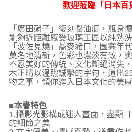
歡迎蒞臨「日本百
「廣田硝子」復刻醬油瓶，瓶身
能夠近距離感受玻璃工匠以純熟
「波佐見燒」蕎麥豬口，圖案年
莫名地清新，色彩也濃淡有致，
不忍美好的傳統、文化斷絕消失
木正晴以溫煦誠摯的字句，道出2
物之事，領你進入日本文化的美
■本書特色
1.攝影光影構成迷人畫面，盡顯
的細節之美