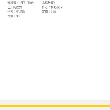
微練習，找回「做自
品格教育）
己」的底氣
作者：枡野俊明
作者：中島輝
定價：320
定價：380