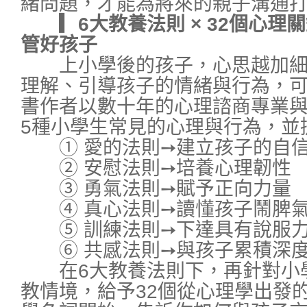
緒問題，才能為將來的親子溝通
▎6大教養法則 × 32個心理
管好孩子
上小學後的孩子，心思越加細
理解、引導孩子的情緒與行為，
書作者以數十年的心理諮商專業
5種小學生常見的心理與行為，並
① 愛的法則➙建立孩子的自信
② 安慰法則➙培養心理韌性
③ 勇氣法則➙賦予正向力量
④ 真心法則➙讀懂孩子鬧脾氣
⑤ 訓練法則➙下達具有說服力
⑥ 共感法則➙與孩子累積深度
在6大教養法則下，再針對小
教情境，給予32個從心理學出發