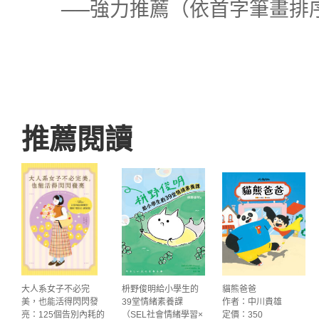
──強力推薦（依首字筆畫排
推薦閱讀
大人系女子不必完
枡野俊明給小學生的
貓熊爸爸
美，也能活得閃閃發
39堂情緒素養課
作者：中川貴雄
亮：125個告別內耗的
（SEL社會情緒學習×
定價：350