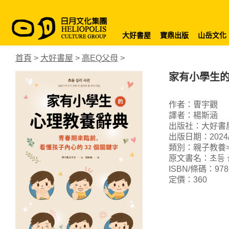
大好書屋
寶鼎出版
山岳文化
首頁
>
大好書屋
>
高EQ父母
>
家有小學生的
作者：曺宇觀
譯者：楊斯涵
出版社：大好書
出版日期：2024/0
類別：親子教養>
原文書名：초등 심
ISBN/條碼：9786
定價：360