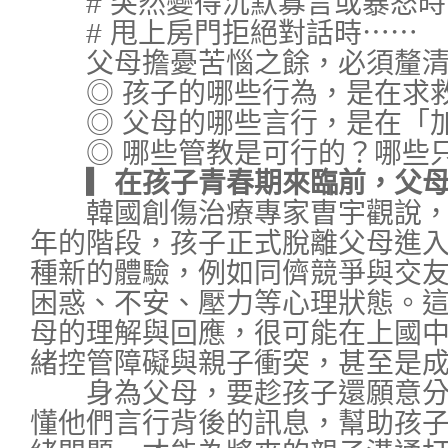
# 突然變得沉默寡言或暴怒時
# 甩上房門拒絕對話時⋯⋯
父母擔憂苦惱之餘，必須釐清
◎ 孩子的哪些行為，是在求
◎ 父母的哪些言行，是在「
◎ 哪些管教是可行的？哪些只
▎在孩子青春期來臨前，父母
韓國創傷治療專家曺宇觀說，
年的階段，孩子正式脫離父母進
種新的體驗，例如同儕競爭與交
困惑、不安、壓力等心理狀態。
母的理解與回應，很可能在上國
緒控管障礙與親子衝突，甚至是
身為父母，要趁孩子還願意分
懂他們言行背後的訊息，幫助孩