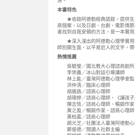
憊。
本書特色
★收錄阿德勒經典語錄，提供生活
商個案，以及日劇、台劇、電影情節
者找到自我安頓的方法，是一本實用
★深入淺出的阿德勒心理學實用書
師別開生面，以平易近人的文字，帶
熱情推薦
吳毓瑩／國北教大心理諮商創所主
李崇義／冰山對話引導講師
林上能／臺灣阿德勒心理學會監
洪仲淸／臨床心理師
胡展誥／諮商心理師
胡瑋婷／諮商心理師、《讓孩子成
陳志恆／諮商心理師、暢銷作家
黃之盈／暢銷作家、諮商心理師
黃柏嘉／諮商心理師
趙元芝／社團法人臺灣阿德勒心
鄭俊德／閱讀人社群主編