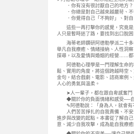
．你有沒有很討厭自己的地方？
．你總是對自己越來越嚴苛、不
．你覺得自己「不夠好」、對自
這些一再打擊你的感覺，究竟是怎
人只是暫時迷了路，要找到出口脫困
海蒂老師鑽研阿德勒學派二十多年
舉凡自我療癒、情緒接納、人性洞察
探尋，以及愛情與婚姻的經營……都
阿德勒心理學是一門理解生命的科
鬆、實用的角度，將這個跨越時空、
金句，結合戲劇、電影、諮商案例、
人心的勇氣與溫柔。
➤人一輩子，都在跟自卑感奮鬥
◆關於你的負面情緒和感受──自
✎阿德勒說：「身為人，就會有
人們苦苦掙扎的自我責備、不安全
進步與改變的起點。本書從了解自己
意、減少自我攻擊，成為能自我療癒
◆關於你的不完美──讓自己變得