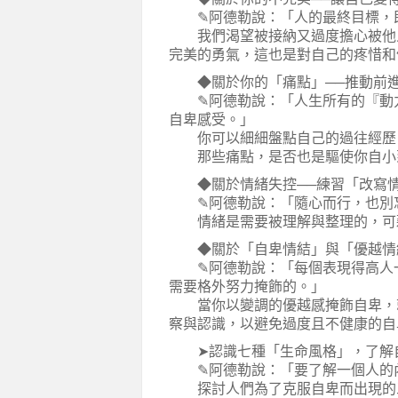
✎阿德勒說：「人的最終目標，即
我們渴望被接納又過度擔心被他人
完美的勇氣，這也是對自己的疼惜和
◆關於你的「痛點」──推動前進
✎阿德勒說：「人生所有的『動力
自卑感受。」
你可以細細盤點自己的過往經歷，
那些痛點，是否也是驅使你自小
◆關於情緒失控──練習「改寫情
✎阿德勒說：「隨心而行，也別
情緒是需要被理解與整理的，可藉
◆關於「自卑情結」與「優越情結
✎阿德勒說：「每個表現得高人一
需要格外努力掩飾的。」
當你以變調的優越感掩飾自卑，就
察與認識，以避免過度且不健康的自
➤認識七種「生命風格」，了解
✎阿德勒說：「要了解一個人的內
探討人們為了克服自卑而出現的三