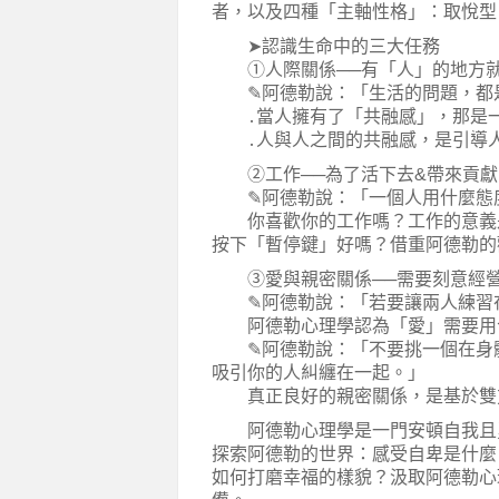
者，以及四種「主軸性格」：取悅型
➤認識生命中的三大任務
①人際關係──有「人」的地方就
✎阿德勒說：「生活的問題，都是
․當人擁有了「共融感」，那是一
․人與人之間的共融感，是引導人
②工作──為了活下去&帶來貢獻
✎阿德勒說：「一個人用什麼態度
你喜歡你的工作嗎？工作的意義是
按下「暫停鍵」好嗎？借重阿德勒的
③愛與親密關係──需要刻意經
✎阿德勒說：「若要讓兩人練習在
阿德勒心理學認為「愛」需要用合
✎阿德勒說：「不要挑一個在身體
吸引你的人糾纏在一起。」
真正良好的親密關係，是基於雙方
阿德勒心理學是一門安頓自我且勇
探索阿德勒的世界：感受自卑是什麼
如何打磨幸福的樣貌？汲取阿德勒心