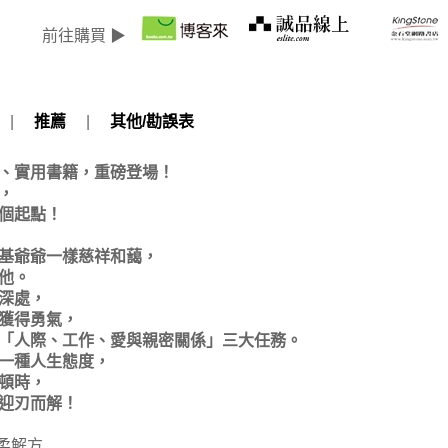
前往購買 ▶
|
推薦
|
其他/勘誤表
、實用書籍，重磅登場！
，
個起點！
基爺爺一樣慈祥和藹，
他。
深處，
獲得勇氣，
「人際、工作、愛與親密關係」三大任務。
一種人生態度，
頓時，
迎刃而解！
柔解方