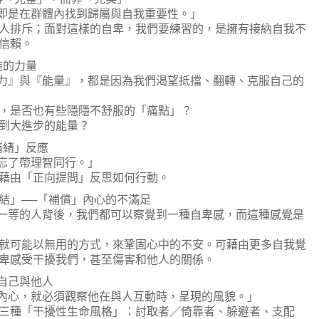
是在群體內找到歸屬與自我重要性。」
排斥；面對這樣的自卑，我們要練習的，是擁有接納自我不
信賴。
的力量
』與『能量』，都是因為我們渴望抵擋、翻轉、克服自己的
是否也有些隱隱不舒服的「痛點」？
到大進步的能量？
緒」反應
忘了帶理智同行。」
由「正向提問」反思如何行動。
」──「補償」內心的不滿足
等的人背後，我們都可以察覺到一種自卑感，而這種感覺是
可能以無用的方式，來鞏固心中的不安。可藉由更多自我覺
卑感受干擾我們，甚至傷害和他人的關係。
自己與他人
心，就必須觀察他在與人互動時，呈現的風貌。」
種「干擾性生命風格」：討取者／倚靠者、躲避者、支配