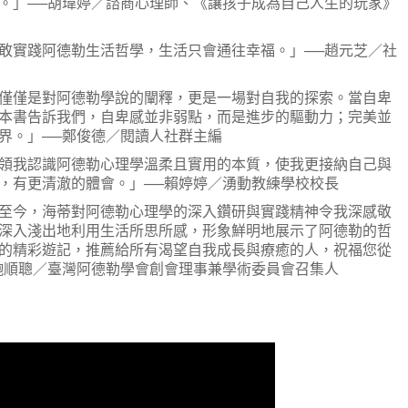
。」──胡瑋婷／諮商心理師、《讓孩子成為自己人生的玩家》
實踐阿德勒生活哲學，生活只會通往幸福。」──趙元芝／社
僅是對阿德勒學說的闡釋，更是一場對自我的探索。當自卑
本書告訴我們，自卑感並非弱點，而是進步的驅動力；完美並
界。」──鄭俊德／閱讀人社群主編
我認識阿德勒心理學溫柔且實用的本質，使我更接納自己與
，有更清澈的體會。」──賴婷婷／湧動教練學校校長
今，海蒂對阿德勒心理學的深入鑽研與實踐精神令我深感敬
深入淺出地利用生活所思所感，形象鮮明地展示了阿德勒的哲
的精彩遊記，推薦給所有渴望自我成長與療癒的人，祝福您從
鮑順聰／臺灣阿德勒學會創會理事兼學術委員會召集人