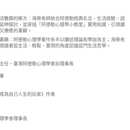
難題的解方：海蒂老師結合阿德勒經典名言、生活經驗、諮
延伸探討，並穿插「阿德勒心理學小教室」實用知識，引領讀
又療癒的書籍。
籍：阿德勒心理學著作多半以闡述理論和學說為主；海蒂老
領讀者從生活、輕鬆、實用的角度認識這門生活哲學。
任、臺灣阿德勒心理學會前理事長
事
為自己人生的玩家》作者
理學會理事長