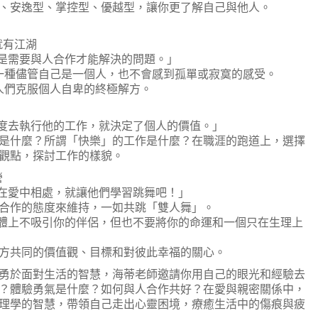
、安逸型、掌控型、優越型，讓你更了解自己與他人。
有江湖
需要與人合作才能解決的問題。」
種儘管自己是一個人，也不會感到孤單或寂寞的感受。
們克服個人自卑的終極解方。
去執行他的工作，就決定了個人的價值。」
什麼？所謂「快樂」的工作是什麼？在職涯的跑道上，選擇
觀點，探討工作的樣貌。
營
愛中相處，就讓他們學習跳舞吧！」
作的態度來維持，一如共跳「雙人舞」。
上不吸引你的伴侶，但也不要將你的命運和一個只在生理上
共同的價值觀、目標和對彼此幸福的關心。
於面對生活的智慧，海蒂老師邀請你用自己的眼光和經驗去
？體驗勇氣是什麼？如何與人合作共好？在愛與親密關係中，
理學的智慧，帶領自己走出心靈困境，療癒生活中的傷痕與疲