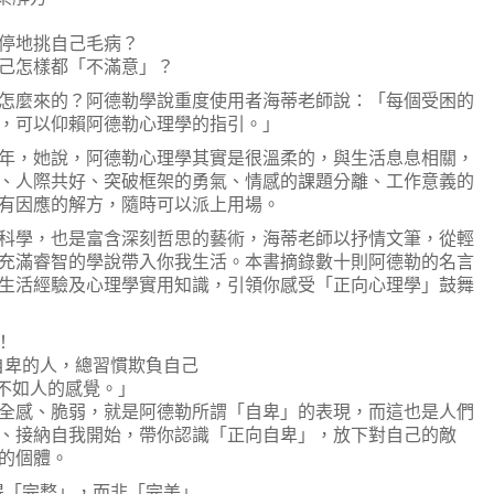
停地挑自己毛病？
己怎樣都「不滿意」？
麼來的？阿德勒學說重度使用者海蒂老師說：「每個受困的
，可以仰賴阿德勒心理學的指引。」
，她說，阿德勒心理學其實是很溫柔的，與生活息息相關，
、人際共好、突破框架的勇氣、情感的課題分離、工作意義的
有因應的解方，隨時可以派上用場。
學，也是富含深刻哲思的藝術，海蒂老師以抒情文筆，從輕
充滿睿智的學說帶入你我生活。本書摘錄數十則阿德勒的名言
生活經驗及心理學實用知識，引領你感受「正向心理學」鼓舞
！
卑的人，總習慣欺負自己
不如人的感覺。」
感、脆弱，就是阿德勒所謂「自卑」的表現，而這也是人們
、接納自我開始，帶你認識「正向自卑」，放下對自己的敵
的個體。
「完整」，而非「完美」