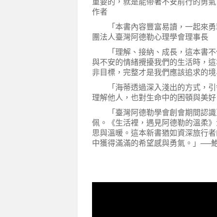
重要的，就是能帶著不安前行的勇氣
作者
「本書內容豐富易讀，一起來勇敢
團法人臺灣阿德勒心理學會理事長
「理解、接納、成長，這本書不僅
與不安的情緒攪擾我們的生活時，這
非目標，完整才是我們應該追求的境
「海蒂透過深入淺出的方式，引領
理解他人，也對生命中的困頓與美好
「臺灣阿德勒學會創會期間認識至
佩。《生活裡，遇見阿德勒的溫柔》
思與溫暖。這本新書猶如資深旅行者
中獲得滿滿的希望感與勇氣。」──