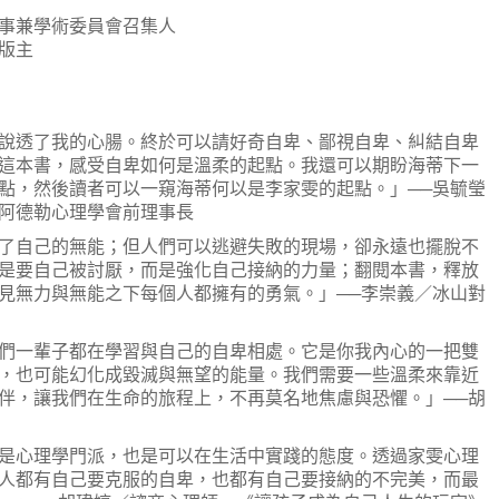
事兼學術委員會召集人
版主
透了我的心腸。終於可以請好奇自卑、鄙視自卑、糾結自卑
這本書，感受自卑如何是溫柔的起點。我還可以期盼海蒂下一
點，然後讀者可以一窺海蒂何以是李家雯的起點。」──吳毓瑩
阿德勒心理學會前理事長
自己的無能；但人們可以逃避失敗的現場，卻永遠也擺脫不
是要自己被討厭，而是強化自己接納的力量；翻閱本書，釋放
見無力與無能之下每個人都擁有的勇氣。」──李崇義／冰山對
一輩子都在學習與自己的自卑相處。它是你我內心的一把雙
，也可能幻化成毀滅與無望的能量。我們需要一些溫柔來靠近
伴，讓我們在生命的旅程上，不再莫名地焦慮與恐懼。」──胡
心理學門派，也是可以在生活中實踐的態度。透過家雯心理
人都有自己要克服的自卑，也都有自己要接納的不完美，而最