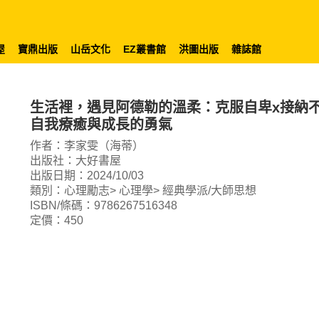
屋
寶鼎出版
山岳文化
EZ叢書館
洪圖出版
雜誌館
生活裡，遇見阿德勒的溫柔：克服自卑x接納
自我療癒與成長的勇氣
作者：李家雯（海蒂）
出版社：大好書屋
出版日期：2024/10/03
類別：心理勵志> 心理學> 經典學派/大師思想
ISBN/條碼：9786267516348
定價：450