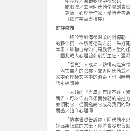
賴婷婷／湧動教練學校校長
鮑順聰／臺灣阿德勒學會創會理
鐘穎／心理學作家、愛智者書窩
（依首字筆畫排序）
好評盛讚
「終於等到海蒂溫柔的阿德勒，說
的夥伴們，在讀阿德勒之前，先打開
本書，聊聊自卑如何是我們人生的起
／國北教大心理諮商創所主任、臺灣
「看見別人成功，彷彿就是穿視了
了內在自卑的陰霾。靠近阿德勒並不
家雯心理師文字中的溫柔，也同時看
話引導講師
「人類的『自卑』無所不在，我們
面刃，可以作為溫柔而強韌的前進力
並傾聽它，從而邀請它成為我們的夥
展誥／諮商心理師
「這本書想告訴你，阿德勒不只是
師溫柔細膩的文筆，你將會發現每個