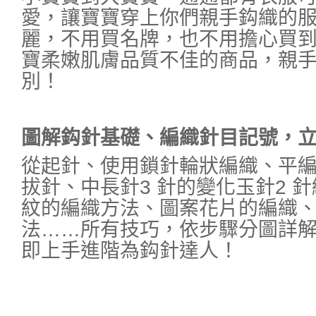
愛，讓寶寶穿上你們親手鈎織的
麗，不用買名牌，也不用擔心買
寶柔嫩肌膚品質不佳的商品，親
別！
圖解鈎針基礎、編織針目記號，
從起針、使用鎖針輪狀編織、平
拔針、中長針3 針的變化玉針2 針
紋的編織方法、圖案花片的編織
法……所有技巧，依步驟分圖詳
即上手進階為鈎針達人！