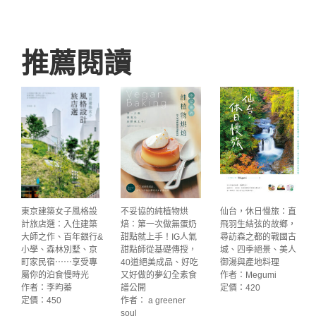
推薦閱讀
東京建築女子風格設
不妥協的純植物烘
仙台，休日慢旅：直
計旅店選：入住建築
焙：第一次做無蛋奶
飛羽生結弦的故鄉，
大師之作、百年銀行&
甜點就上手！IG人氣
尋訪森之都的戰國古
小學、森林別墅、京
甜點師從基礎傳授，
城、四季絕景、美人
町家民宿⋯⋯享受專
40道絕美成品、好吃
御湯與產地料理
屬你的泊食慢時光
又好做的夢幻全素食
作者：Megumi
作者：李昀蓁
譜公開
定價：420
定價：450
作者： a greener
soul