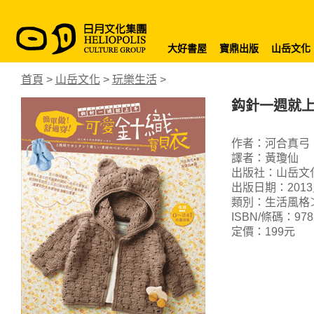
大好書屋
寶鼎出版
山岳文化
首頁
>
山岳文化
>
玩樂生活
>
鈎針一週就
作者：河合真弓
譯者：黃瓊仙
出版社：山岳文
出版日期：2013
類別：生活風格
ISBN/條碼：978-9
定價：199元