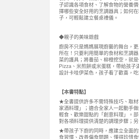
子認識各項食材、了解食物的營養價
擇哪些安全好用的烹調器具；如何在
子，可輕鬆建立餐桌禮儀。
◆親子的美味遊戲
廚房不只是媽媽展現廚藝的舞台，更
所在！只要利用簡單的食材和烹調器
菜的護具；將番茄、柳橙挖空，就是
Pizza、米煎餅或米蛋糕，帶給孩
設計卡哇伊菜色，孩子看了歡喜，吃
【本書特點】
★全書提供許多不需特殊技巧、取材
家酒料理」；適合全家人一起動手做
輕食、歡樂甜點的「創意料理」。部
對各項料理提供清楚的調理步驟；另
★帶孩子下廚的同時，應建立全面的
食習慣、改善偏食問題、懂得珍惜食