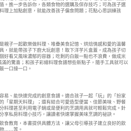
值。進一步告訴你，各類食物的選購及保存技巧；可為孩子選
料理上加點創意，就能改善孩子偏食問題；花點心思訓練孩
是親子一起歡樂做料理、堆疊美食記憶、烘焙情感和愛的溫馨
具，就能帶孩子下廚大玩創意！取下洋芋片盒蓋，成為孩子切
個好看又風味濃郁的容器；吃剩的白飯一點也不浪費，做成米
子滿滿的驚喜；和孩子彩繪料理食譜想些新點子，隨手工具就可以
飯一口接一口。
容易、能快速完成的創意食譜。適合孩子一起「玩」的「扮家
的「星期天料理」；還有結合可愛造型便當、佳節美味、野餐
分料理甚至利用電子鍋或是便利的烹調用具就可輕鬆完成。針
分享私房料理小技巧，讓讀者快速掌握美味烹調的祕訣。
飲食教育，本書提供具體方法，讓父母引導孩子建立良好的飲
物……等。