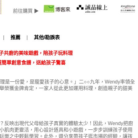
前往購買 ▶
|
推薦
|
其他/勘誤表
子共廚的美味遊戲，陪孩子玩料理
道簡單創意食譜，送給孩子驚喜
料理是一份愛，是寵愛孩子的心意。」二○○九年，Wendy率領全
舉榮獲金牌肯定，一家人從此更加運用料理，創造親子的甜美
？反映出現代父母給孩子真實的體驗太少！因此，Wendy把廚
小肌肉更靈活，用心設計道具和小遊戲，一步步訓練孩子使用
玩樂之中輕鬆學習。此外，還分享帶孩子逛市場的經驗，讓孩