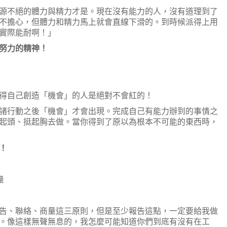
源不絕的體力與精力才是。現在沒有能力的人，沒有道理到了
不擔心，但體力和精力馬上就會直線下滑的。到時候派得上用
實際能耐啊！」
努力的精神！
得自己創造「機會」的人是絕對不會紅的！
諸行動之後「機會」才會出現。完成自己有能力辦到的事情之
起頭、挺起胸去做。當你得到了原以為根本不可能的東西時，
！
量
告、聯絡、商量這三原則，但是至少報告這點，一定要給我做
。像這樣無聲無息的，我怎麼可能知道你們到底有沒有在工