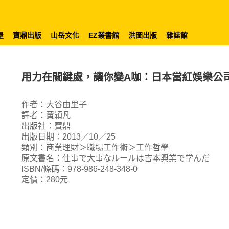
屋
寶鼎出版
山岳文化
EZ叢書館
洪圖出版
雜誌館
用力在關鍵處，讓你變A咖：日本當紅娛樂公
作者：大谷由里子
譯者：黃穎凡
出版社：寶鼎
出版日期：2013／10／25
類別：商業理財＞職場工作術＞工作哲學
原文書名：仕事で大事なルールは吉本興業で学んだ
ISBN/條碼：978-986-248-348-0
定價：280元