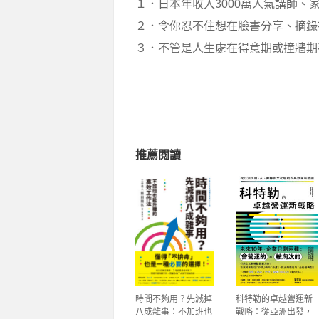
１．日本年收入3000萬人氣講師
２．令你忍不住想在臉書分享、摘錄
３．不管是人生處在得意期或撞牆期
推薦閱讀
時間不夠用？先減掉
科特勒的卓越營運新
八成雜事：不加班也
戰略：從亞洲出發，