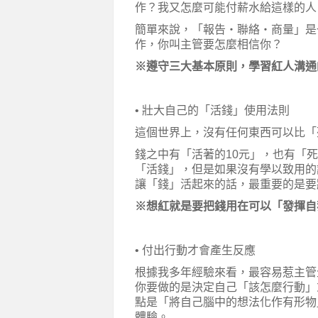
作？我又怎麼可能付薪水給這樣的人
簡單來說，「報告・聯絡・商量」是
作，你叫主管要怎麼相信你？
※遵守三大基本原則，學習紅人溝通
• 壯大自己的「活錢」使用法則
這個世界上，沒有任何東西可以比「
錢之中有「活著的10元」，也有「死
「活錢」，但是如果沒有學以致用的
讓「錢」活起來的話，最重要的是要
※想紅就是要把錢用在可以「發揮自
• 付出行動才會產生反應
根據我多年經驗來看，最容易惹主管
你要做的是決定自己「該怎麼行動」
點是「將自己腦中的想法化作有形物
體驗。