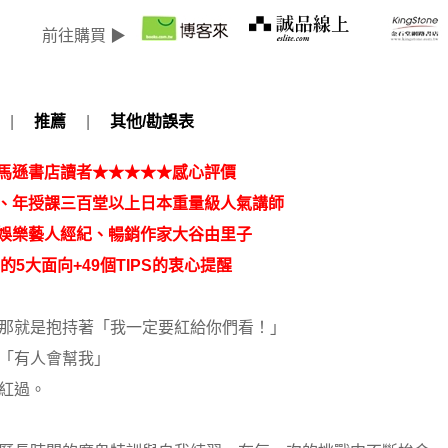
前往購買 ▶
|
推薦
|
其他/勘誤表
馬遜書店讀者★★★★★感心評價
、年授課三百堂以上日本重量級人氣講師
娛樂藝人經紀、暢銷作家大谷由里子
的5
大面向+49
個TIPS
的衷心提醒
那就是抱持著「我一定要紅給你們看！」
「有人會幫我」
紅過。