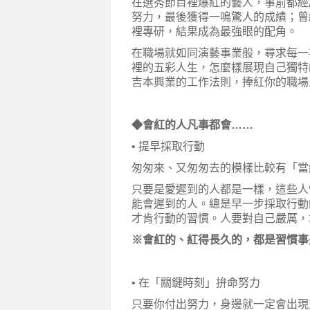
在選秀節目裡爆紅的藝人，事前都經
努力，最後獲得一鳴驚人的成績；曾
裡專研，結果成為最強眼的配角。
在職場就如同演藝事業般，尋求每一
裡的五彩人生，怎麼樣展現自己獨特
吉本興業的工作法則，捧紅你的職場
◆會紅的人凡事都會……
• 提早採取行動
匆匆來、又匆匆去的模樣比較有「當
只要是愛遲到的人都是一樣，這些人
能會遲到的人。總是早一步採取行動
才肯行動的習慣。人要對自己嚴厲，
※會紅的、紅得長久的，都是習慣事
• 在「關鍵時刻」拚命努力
只要你付出努力，身邊就一定會出現