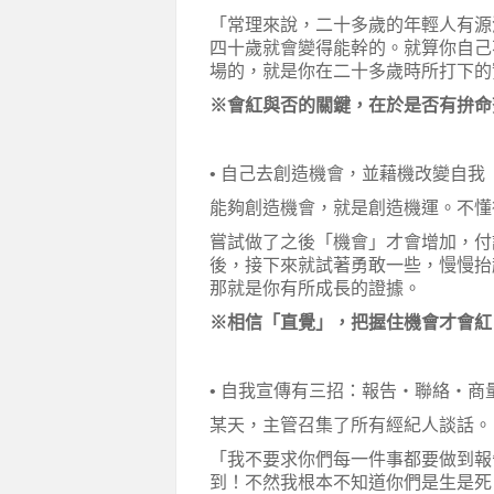
「常理來說，二十多歲的年輕人有源
四十歲就會變得能幹的。就算你自己
場的，就是你在二十多歲時所打下的
※會紅與否的關鍵，在於是否有拚命
• 自己去創造機會，並藉機改變自我
能夠創造機會，就是創造機運。不懂
嘗試做了之後「機會」才會增加，付
後，接下來就試著勇敢一些，慢慢抬
那就是你有所成長的證據。
※相信「直覺」，把握住機會才會紅
• 自我宣傳有三招：報告・聯絡・商
某天，主管召集了所有經紀人談話。
「我不要求你們每一件事都要做到報
到！不然我根本不知道你們是生是死