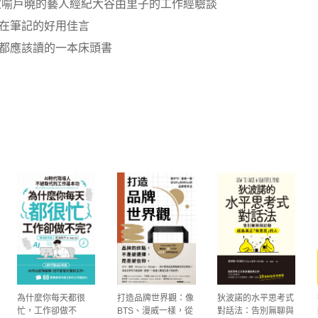
、家喻戶曉的藝人經紀大谷由里子的工作經驗談
在筆記的好用佳言
都應該讀的一本床頭書
為什麼你每天都很
打造品牌世界觀：像
狄波諾的水平思考式
忙，工作卻做不
BTS、漫威一樣，從
對話法：告別無聊與