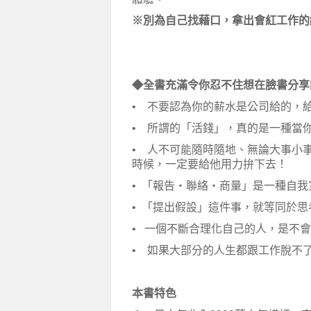
※別為自己找藉口，拿出會紅工作的
◆全書充滿令你忍不住想在臉書分享
• 不要認為你的薪水是公司給的，
• 所謂的「活錢」，真的是一種當
• 人不可能隨時隨地、無論大事小
時候，一定要給他用力拚下去！
• 「報告・聯絡・商量」是一種自我
• 「提出假設」這件事，就等同於思
• 一個不斷合理化自己的人，是不
• 如果大部分的人生都跟工作脫不
本書特色