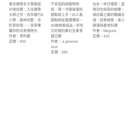
東京建築女子風格設
不妥協的純植物烘
仙台，休日慢旅：直
計旅店選：入住建築
焙：第一次做無蛋奶
飛羽生結弦的故鄉，
大師之作、百年銀行&
甜點就上手！IG人氣
尋訪森之都的戰國古
小學、森林別墅、京
甜點師從基礎傳授，
城、四季絕景、美人
町家民宿⋯⋯享受專
40道絕美成品、好吃
御湯與產地料理
屬你的泊食慢時光
又好做的夢幻全素食
作者：Megumi
作者：李昀蓁
譜公開
定價：420
定價：450
作者： a greener
soul
定價：380