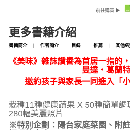
前往購買 ▶
更多書籍介紹
書籍簡介
|
作者簡介
|
目錄
|
推薦
|
其他/
《美味》雜誌讚譽為首居一指的
曼達‧葛蘭
邀約孩子與家長一同進入「
栽種11種健康蔬果 X 50種簡單調理
280幅美麗照片
※特別企劃：陽台家庭菜園、附