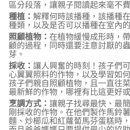
區分段落，讓親子閱讀起來毫不
種植：
解釋何時該播種，該播種
種類，以及是否可以播種在室內
照顧植物：
在植物緩慢成形時，
顧的過程，同時還要注意討厭的
芽。
採收：
讓人興奮的時刻！孩子們
心翼翼照料的作物，以及學習如
孩子們親自照顧植物，且一直往
最新鮮的作物，哪裡有比這更好
烹調方式：
讓親子找尋最快、最
剛採收的作物。在他們製作馬鈴
麵、炒櫛瓜和紅蘿蔔馬芬蛋糕時
而且爸爸媽媽只要提供最少的協