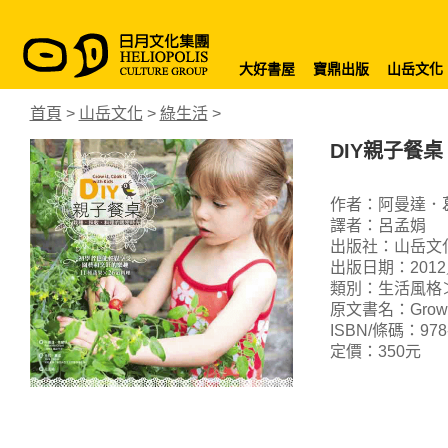
大好書屋
寶鼎出版
山岳文化
首頁
>
山岳文化
>
綠生活
>
DIY親子餐
作者：阿曼達．葛蘭
譯者：呂孟娟
出版社：山岳文
出版日期：2012
類別：生活風格
原文書名：Grow it, 
ISBN/條碼：978-9
定價：350元