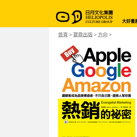
大好書
首頁
>
寶鼎出版
>
方向
>