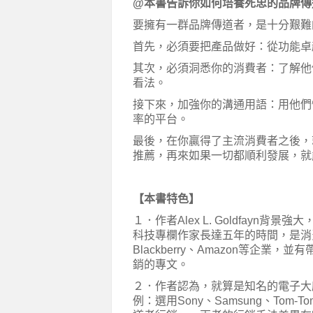
@
本書告訴你如何培養死忠的品牌傳
要擁有一群品牌傳道者，是十分艱難
首先，必須要把產品做好：從功能卓
其次，必須洞悉你的消費者：了解他
看法。
接下來，加強你的溝通用語：用他們
率的平台。
最後，在你贏得了主流消費者之後，
推薦，再來如果一切都順利發展，就
【本書特色】
１．作者Alex L. Goldfayn背景
科技專欄作家長達五年的時間，是消費
Blackberry、Amazon等企
銷的專文。
２．作者認為，就算是知名的電子大
例：選用Sony、Samsung、Tom