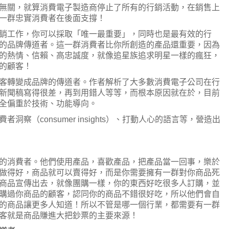
無關，就算消費電子製造商停止了所有的行銷活動，在銷售上
一群忠實消費者在後面支撐！
銷工作，你可以採取「唯一最重要」，同時也是最有效的行
的品牌傳道者。這一群消費者比你所創造的產品還重要，因為
的熱情、信賴、高忠誠度，就像追星族追求明星一樣的瘋狂，
的顧客！
客轉變成品牌的傳道者。作者解析了大多數消費電子公司在行
新聞稿寫得很差，再到用錯人等等，而根本原因就在於，目前
全偏重於技術、功能導向。
察（consumer insights）、打動人心的語言等，營造出
的消費者。他們使用產品，喜歡產品，把產品當一回事，樂於
做得好，商品就可以賣得好，而是你需要擁有一群對你商品死
商品宣傳出去，就像團購一樣，你的東西好吃很多人訂購，並
購過你商品的顧客，認同你的商品不錯很好吃，所以他們會自
的商品讓更多人知道！所以不管是哪一個行業，都需要有一群
客就是商品賺進大把鈔票的主要來源！