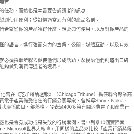
道者
的任務，而這也是本書要告訴讀者的訊息：
越到使用便利；從訂價適當到有利的產品名稱。
們希望從你的產品獲得什麼、想要如何使用，以及對你產品的
懂的語言，進行強而有力的宣傳、公關、媒體互動，以及有效
就必須採取步驟去促使他們形成話題，然後讓他們創造出口碑
能夠做到消費傳道者的境界。
強大，他曾在《芝加哥論壇報》（Chicago Tribune）擔任聯合報業高
電子產業備受信任的行銷公關專家，曾輔導Sony、Nokia、
業，並有帶狀廣播節目、部落格，發表過400多篇有關消費電子和產業行
廠也是會有成功或是失敗的行銷案例，書中列舉10個實際案
-Tom、Microsoft世界大廠牌，用同樣的產品來比較「產業行銷與傳