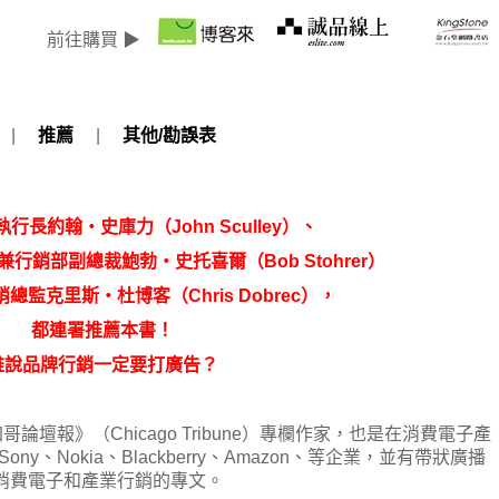
前往購買 ▶
|
推薦
|
其他/勘誤表
長約翰‧史庫力（John Sculley
）、
行銷部副總裁鮑勃‧史托喜爾（Bob Stohrer
）
監克里斯‧杜博客（Chris Dobrec
），
都連署推薦本書！
誰說品牌行銷一定要打廣告？
《芝加哥論壇報》（Chicago Tribune）專欄作家，也是在消費電子產
、Nokia、Blackberry、Amazon、等企業，並有帶狀廣播
關消費電子和產業行銷的專文。