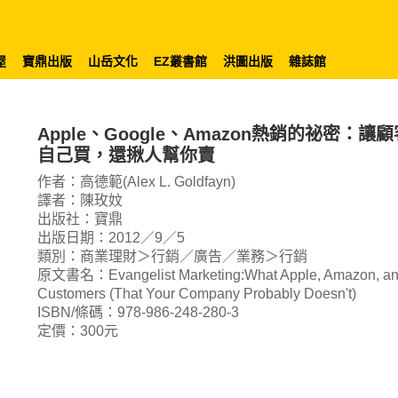
屋
寶鼎出版
山岳文化
EZ叢書館
洪圖出版
雜誌館
Apple、Google、Amazon熱銷的祕密
自己買，還揪人幫你賣
作者：高德範(Alex L. Goldfayn)
譯者：陳玫妏
出版社：寶鼎
出版日期：2012／9／5
類別：商業理財＞行銷／廣告／業務＞行銷
原文書名：Evangelist Marketing:What Apple, Amazon, and 
Customers (That Your Company Probably Doesn't)
ISBN/條碼：978-986-248-280-3
定價：300元