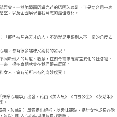
親舞會。一雙脆弱而閃耀光芒的透明玻璃鞋，正是適合用來表
慾望，以及企圖展現自我意志的最佳素材。
：「那些被喻為天才的人，不過就是用跟別人不一樣的角度去
心理，會有很多趣味又獨特的發現！
不同於他人的角度、觀念，在如今需求確實差異化的社會裡，
一來，很多真相就會在我們眼前展開。
和女人，會有前所未有的奇妙感受！
「娛樂心理學」出發，藉由《美人魚》《白雪公主》《灰姑娘》
事。
蘋果‧玻璃鞋）單獨提出解析，以趣味觀點，探討女性成長各階
，足以引動內心澎湃思維及自我觀照。