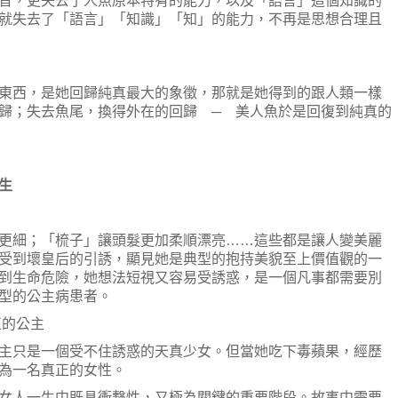
音，更失去了人魚原本特有的能力，以及「語言」這個知識的
就失去了「語言」「知識」「知」的能力，不再是思想合理且
東西，是她回歸純真最大的象徵，那就是她得到的跟人類一樣
歸；失去魚尾，換得外在的回歸 ─ 美人魚於是回復到純真的
生
更細；「梳子」讓頭髮更加柔順漂亮……這些都是讓人變美麗
受到壞皇后的引誘，顯見她是典型的抱持美貌至上價值觀的一
到生命危險，她想法短視又容易受誘惑，是一個凡事都需要別
型的公主病患者。
正的公主
主只是一個受不住誘惑的天真少女。但當她吃下毒蘋果，經歷
為一名真正的女性。
女人一生中既具衝撃性，又極為關鍵的重要階段。故事中需要