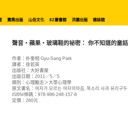
屋
寶鼎出版
山岳文化
EZ叢書館
洪圖出版
雜誌館
聲音‧蘋果‧玻璃鞋的祕密： 你不知道的童
作者：朴奎相 Gyu-Sang Park
譯者：徐若英
出版社：大好書屋
出版日期：2011／5／5
類別：心理勵志＞大眾心理學
原文書名：여자가 모르는 여자의마음, 목소리 사과 유리구두
ISBN/條碼：978-986-248-157-8
定價：260元