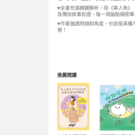
♥全書充滿精闢解析，除《美人魚》
及傳說故事佐證，每一項論點細密牽
♥作者強調用傾斜角度，也就是具備
現！
推薦閱讀