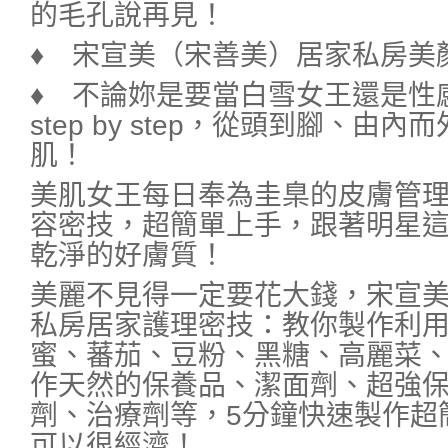
的毛孔說再見！
♦ 宋宣美（宋善美）居家私房美顏K
♦ 不論妳是要當白雪女王還是性
step by step，從頭到腳、由
肌！
美肌女王每日奉為圭臬的皮膚管
容密技，超簡單上手，跟著明星
乾淨的好膚質！
美麗不見得一定要花大錢，宋宣
私房居家護理密技：教你製作利
蜜、蕃茄、豆粉、黑糖、高麗菜
作天然的保養品、潔面劑、超強
劑、治療劑等，5分鐘快速製作超
可以很經濟！