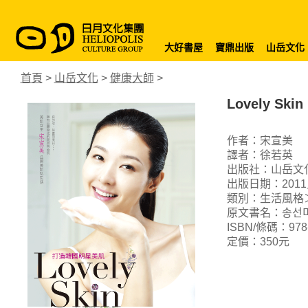
大好書屋
寶鼎出版
山岳文化
首頁
>
山岳文化
>
健康大師
>
Lovely S
作者：宋宣美
譯者：徐若英
出版社：山岳文
出版日期：2011
類別：生活風格
原文書名：송선미의 
ISBN/條碼：978-9
定價：350元