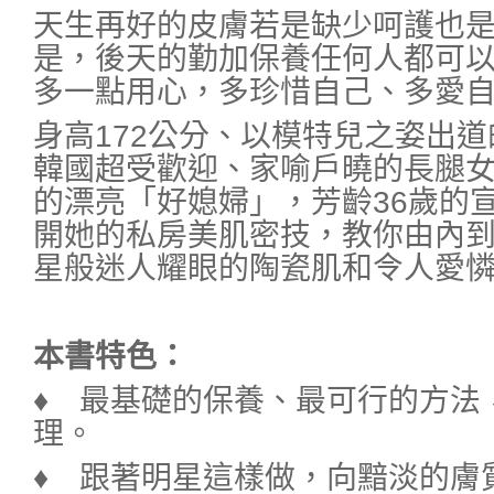
天生再好的皮膚若是缺少呵護也
是，後天的勤加保養任何人都可
多一點用心，多珍惜自己、多愛
身高172公分、以模特兒之姿出
韓國超受歡迎、家喻戶曉的長腿
的漂亮「好媳婦」，芳齡36歲的
開她的私房美肌密技，教你由內
星般迷人耀眼的陶瓷肌和令人愛
本書特色：
♦ 最基礎的保養、最可行的方法
理。
♦ 跟著明星這樣做，向黯淡的膚