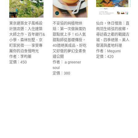
東京建築女子風格設
不妥協的純植物烘
仙台，休日慢旅：直
計旅店選：入住建築
焙：第一次做無蛋奶
飛羽生結弦的故鄉，
大師之作、百年銀行&
甜點就上手！IG人氣
尋訪森之都的戰國古
小學、森林別墅、京
甜點師從基礎傳授，
城、四季絕景、美人
町家民宿⋯⋯享受專
40道絕美成品、好吃
御湯與產地料理
屬你的泊食慢時光
又好做的夢幻全素食
作者：Megumi
作者：李昀蓁
譜公開
定價：420
定價：450
作者： a greener
soul
定價：380