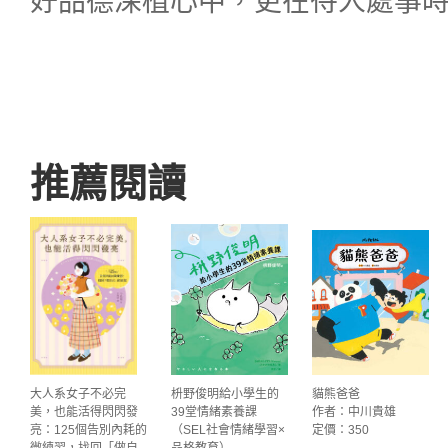
好品德深植心中，更在待人處事
推薦閱讀
大人系女子不必完
枡野俊明給小學生的
貓熊爸爸
美，也能活得閃閃發
39堂情緒素養課
作者：中川貴雄
亮：125個告別內耗的
（SEL社會情緒學習×
定價：350