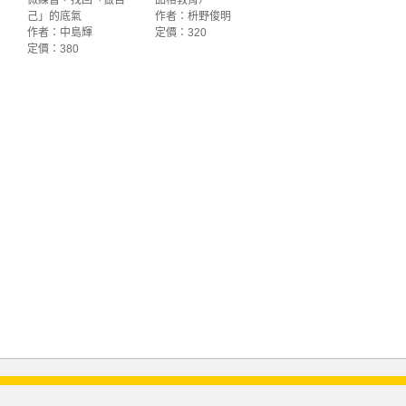
微練習，找回「做自
品格教育）
己」的底氣
作者：枡野俊明
作者：中島輝
定價：320
定價：380