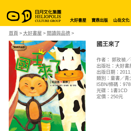
大好書屋
寶鼎出版
山岳文化
首頁
>
大好書屋
>
閱讀與品德
>
國王來了
作者： 郭玫禎
出版社：大好書
出版日期：2011
類別：童書／青
ISBN/條碼：978-9
光碟：1書1CD
定價：250元