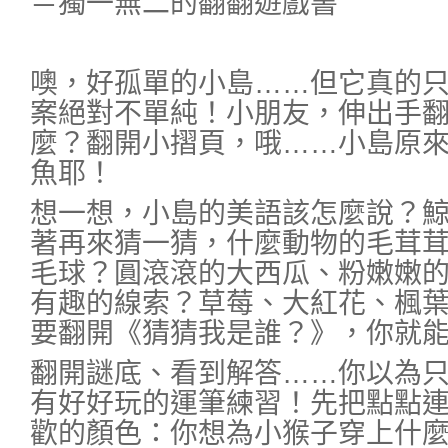
＝獨一無二的翻翻遊戲書
噢，好孤單的小島……但它真的
案絕對不單純！小朋友，伸出手
麼？翻開小摺頁，哦……小島原
魚耶！
想一想，小島的美語該怎麼說？
著再來猜一猜，什麼動物的毛茸
毛球？圓滾滾的大西瓜、粉嫩嫩
有趣的線索？草莓、大紅花、楓
要翻開《猜猜我是誰？》，你就
翻開謎底、看到解答……你以為
有好好玩的運筆練習！先把點點
歡的顏色：你想為小猴子穿上什