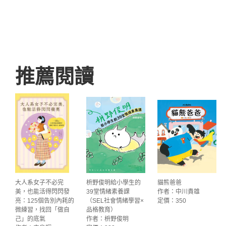
推薦閱讀
大人系女子不必完
枡野俊明給小學生的
貓熊爸爸
美，也能活得閃閃發
39堂情緒素養課
作者：中川貴雄
亮：125個告別內耗的
（SEL社會情緒學習×
定價：350
微練習，找回「做自
品格教育）
己」的底氣
作者：枡野俊明