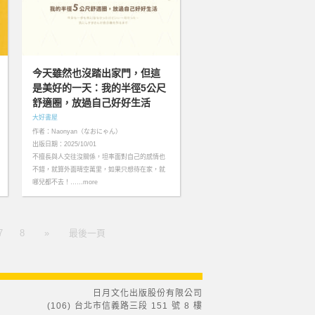
今天雖然也沒踏出家門，但這
是美好的一天：我的半徑5公尺
舒適圈，放過自己好好生活
大好書屋
作者：Naonyan（なおにゃん）
出版日期：2025/10/01
不擅長與人交往沒關係，坦率面對自己的感情也
不錯，就算外面晴空萬里，如果只想待在家，就
哪兒都不去！……more
7
8
»
最後一頁
日月文化出版股份有限公司
(106) 台北市信義路三段 151 號 8 樓