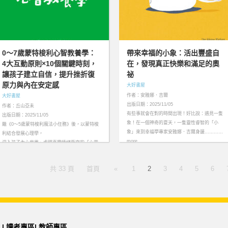
0～7歲蒙特梭利心智教養學：
帶來幸福的小象：活出豐盛自
4大互動原則×10個關鍵時刻，
在，發現真正快樂和滿足的奧
讓孩子建立自信，提升挫折復
祕
原力與內在安定感
大好書屋
作者：安雅娜．吉爾
大好書屋
出版日期：2025/11/05
作者：丘山亞未
有些事就會在對的時間出現！好比說：遇見一隻
出版日期：2025/11/05
象！在一個神奇的夏天，一隻靈性睿智的「小
繼《0～5歲蒙特梭利魔法小任務》後，以蒙特梭
象」來到幸福學專家安雅娜．吉爾身邊…………
利結合發展心理學，
more
深入孩子內心世界、處理真實情緒衝突的「心靈
進階指南」……more
共 33 頁
首頁
«
1
2
3
4
5
6
|
讀者專區
|
教師專區