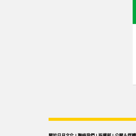
關於日月文化
|
聯絡我們
|
版權部
|
公關＆媒體