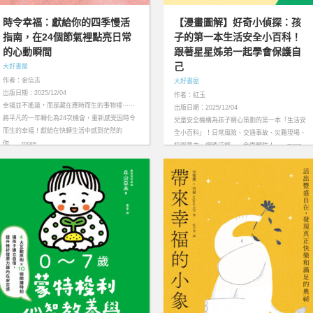
時令幸福：獻給你的四季慢活
【漫畫圖解】好奇小偵探：孩
指南，在24個節氣裡點亮日常
子的第一本生活安全小百科！
的心動瞬間
跟著星星姊弟一起學會保護自
己
大好書屋
作者：金信志
大好書屋
出版日期：2025/12/04
作者：紅玉
幸福並不遙遠，而是藏在應時而生的事物裡⋯⋯
出版日期：2025/12/04
將平凡的一年轉化為24次機會，重新感受因時令
兒童安全機構為孩子精心策劃的第一本「生活安
而生的幸福！獻給在快轉生活中感到茫然的
全小百科」！日常風險、交通事故、災難現場、
你……more
校園暴力、網路成癮——全面預防！……more