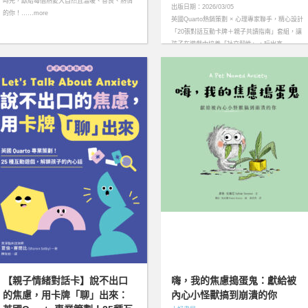
時光，獻給每個熱愛大自然且溫暖、善良、熱情
出版日期：2026/03/05
的你！……more
英國Quarto熱銷策劃 × 心理專家聯手，精心設計
「20張對話互動卡牌＋親子共讀指南」套組，讓
孩子在遊戲中培養「社交韌性」，玩出高
EQ！……more
【親子情緒對話卡】說不出口
嗨，我的焦慮搗蛋鬼：獻給被
的焦慮，用卡牌「聊」出來：
內心小怪獸搞到崩潰的你