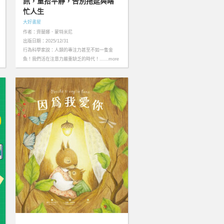
訊，重拾平靜，告別拖延與瞎
忙人生
大好書屋
作者：齊蘭娜．蒙特米尼
出版日期：2025/12/31
行為科學家說：人類的專注力甚至不如一隻金
魚！我們活在注意力嚴重缺乏的時代！……more