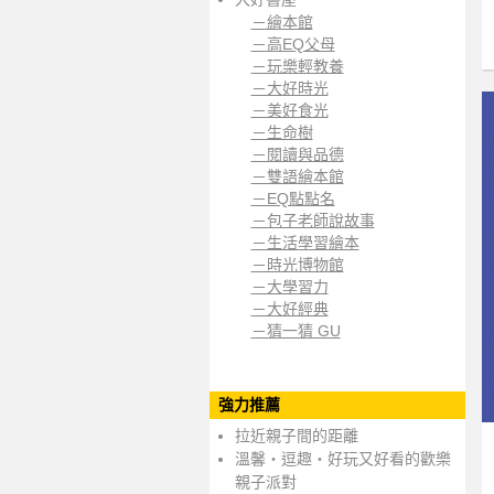
－繪本館
－高EQ父母
－玩樂輕教養
－大好時光
－美好食光
－生命樹
－閱讀與品德
－雙語繪本館
－EQ點點名
－包子老師說故事
－生活學習繪本
－時光博物館
－大學習力
－大好經典
－猜一猜 GU
強力推薦
拉近親子間的距離
溫馨‧逗趣‧好玩又好看的歡樂
親子派對