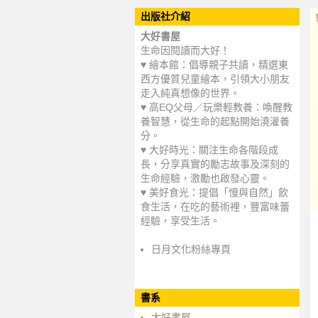
出版社介紹
大好書屋
生命因閱讀而大好！
♥ 繪本館：倡導親子共讀，精選東
西方優質兒童繪本，引領大小朋友
走入純真想像的世界。
♥ 高EQ父母／玩樂輕教養：喚醒教
養智慧，從生命的起點開始澆灌養
分。
♥ 大好時光：關注生命各階段成
長，分享真實的勵志故事及深刻的
生命經驗，激勵也啟發心靈。
♥ 美好食光：提倡「慢與自然」飲
食生活，在吃的藝術裡，豐富味蕾
經驗，享受生活。
日月文化粉絲專頁
書系
大好書屋