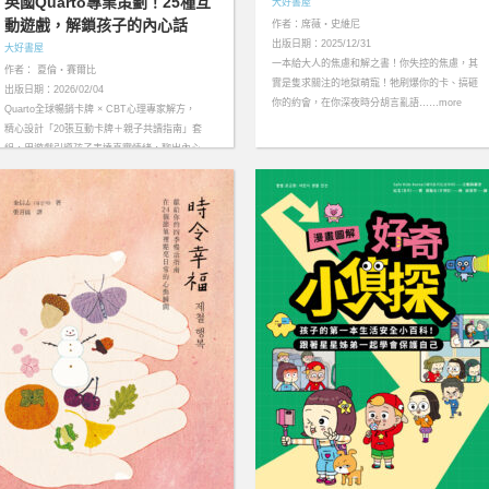
英國Quarto專業策劃！25種互
大好書屋
動遊戲，解鎖孩子的內心話
作者：席薇‧史維尼
出版日期：2025/12/31
大好書屋
一本給大人的焦慮和解之書！你失控的焦慮，其
作者： 夏倫・賽爾比
實是隻求關注的地獄萌寵！牠刷爆你的卡、搞砸
出版日期：2026/02/04
你的約會，在你深夜時分胡言亂語……more
Quarto全球暢銷卡牌 × CBT心理專家解方，
精心設計「20張互動卡牌＋親子共讀指南」套
組，用遊戲引導孩子表達真實情緒，聊出內心
話！……more