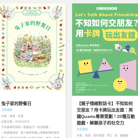
兔子家的野餐日
【親子情緒對話卡】不知如何
交朋友？用卡牌玩出友誼：英
大好書屋
國Quarto專業策劃！20種互動
作者：席萬．佐贊
出版日期：2026/03/05
遊戲，解鎖孩子的社交力
今年最棒的探險～跟著兔子一家去野餐！
大好書屋
一段勇敢冒險、家人相伴和精心準備食物的美好
作者：凱西・奧布萊恩・馬丁, 金・戴維斯