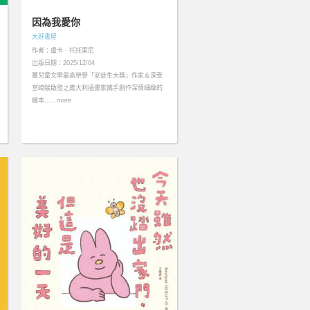
因為我愛你
大好書屋
作者：盧卡．托托里尼
出版日期：2025/12/04
獲兒童文學最高榮譽「安徒生大獎」作家＆深受
宮崎駿啟發之義大利插畫家攜手創作深情細緻的
繪本……more