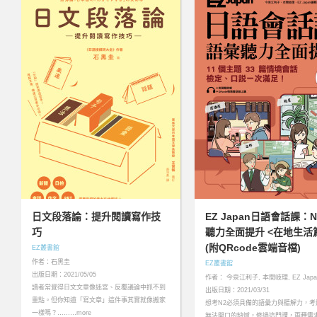
日文段落論：提升閱讀寫作技
EZ Japan日語會話課：
巧
聽力全面提升 <在地生活
(附QRcode雲端音檔)
EZ叢書館
作者：石黑圭
EZ叢書館
出版日期：2021/05/05
作者： 今泉江利子, 本間岐理, EZ Jap
讀者常覺得日文文章像迷宮、反覆議論中抓不到
出版日期：2021/03/31
重點。但你知道「寫文章」這件事其實就像搬家
想考N2必須具備的語彙力與聽解力，考
一樣嗎？………more
無法開口的缺憾，修過這門課，兩種需