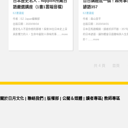
日本歷史名人：Nippon所藏日
百日講經屁一個！超有事
語嚴選講座（1書1雲端音檔）
諺語357
EZ叢書館
EZ叢書館
作者：EZ Japan編輯部
作者：森山晉平
出版日期：2020/06/04
出版日期：2020/04/01
歷史名人不是你想的那樣！探索36位日本史上深
日本亞馬遜暢銷，讀者好評不斷，357
具影響力的人，生命中最耐人尋味的事……more
的日本諺語，讓你體會日語趣味與人生
妙！……more
共 4 頁
首頁
關於日月文化
|
聯絡我們
|
版權部
|
公關＆媒體
|
讀者專區
|
教師專區