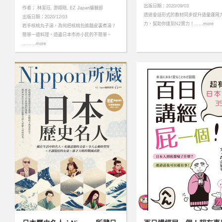
出版日期：2020/09/03
作者： 林潔珏, 游翔皓, EZ Japan編輯部
透過會話形式的教材同步提升語彙運用
出版日期：2020/12/03
力，幫助你達到N2實力！……more
岩手核桃丸子湯，為何把核桃包進麵皮裏煮湯？
簡單一道料理，道盡日本市井小民的不簡單。
………more