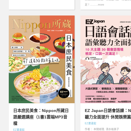
足！………more
日本庶民美食：Nippon所藏日
EZ Japan日語會話課：
語嚴選講座（1書1雲端MP3音
聽力全面提升 休閒娛樂篇
檔
EZ叢書館
作者： 本間岐理, 清水裕美子
EZ叢書館