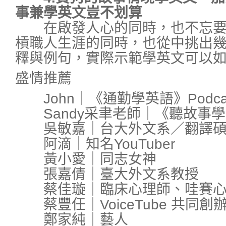
事兼學英文豈不划算
在啟發人心的同時，也不忘要
槓職人生涯的同時，也從中挑出
釋與例句，實際示範學英文可以
盛情推薦
John｜《通勤學英語》Podca
Sandy采聿老師｜《聽故事學英文
吳敏嘉｜台大外文系／翻譯碩士
阿滴｜知名YouTuber
黃小愛｜同志女神
張嘉倩｜臺大外文系教授
蔡佳璇｜臨床心理師、哇賽心
蔡豐任｜VoiceTube 共同創
鄭家純｜藝人