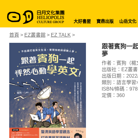
大好書屋
寶鼎出版
山岳文化
首頁
>
EZ叢書館
>
EZ TALK
>
跟著賓狗一
夢
作者：賓狗（楊文
出版社：EZ叢書
出版日期：2022/0
類別：語言學習>
ISBN/條碼：9786
定價：360