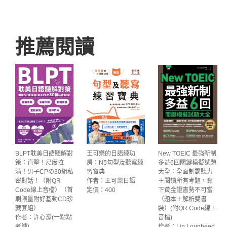
推薦閱讀
BLPT耽美日語聽解對
王可樂的日語練功
New TOEIC 最強新制
策：直擊！尺度拉
房：N5句型及聽寫練
多益6回關鍵模擬試題
滿！男子CPの30組私
習寶典
大全：全面制霸聽力
密對話！（附QR
作者：王可樂日語
＋閱讀所有考題，奪
Code線上音檔）（首
定價：400
下黃金證書勢不可當
刷限量附好基動CD珍
（題本＋解析雙書
藏套組）
裝）(附QR Code線上
作者：許心瀠(一點點
音檔)
老師)
作者：Lin Lougheed