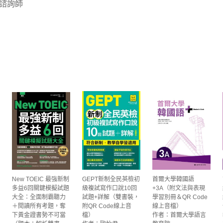
諮詢師
New TOEIC 最強新制
GEPT新制全民英檢初
首爾大學韓國語
多益6回關鍵模擬試題
級複試寫作口說10回
+3A（附文法與表現
大全：全面制霸聽力
試題+詳解（雙書裝，
學習別冊＆QR Code
＋閱讀所有考題，奪
附QR Code線上音
線上音檔）
下黃金證書勢不可當
檔）
作者：首爾大學語言