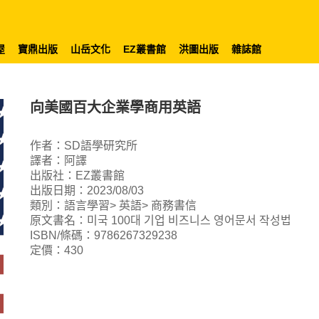
屋
寶鼎出版
山岳文化
EZ叢書館
洪圖出版
雜誌館
向美國百大企業學商用英語
作者：SD語學研究所
譯者：阿譯
出版社：EZ叢書館
出版日期：2023/08/03
類別：語言學習> 英語> 商務書信
原文書名：미국 100대 기업 비즈니스 영어문서 작성법
ISBN/條碼：9786267329238
定價：430