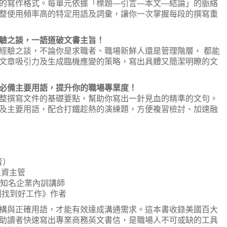
的寫作格式。每單元依據「標題—引言—本文—結論」的脈絡
整使用頻率高的特定用語及詞彙，讓你一次掌握每段的撰寫重
之談，一語道破文書主旨！
經驗之談，不論你是求職者、職場新鮮人還是管理階層， 都能
文章吸引力及生成臨機應變的策略，寫出具體又簡潔明瞭的文
備主要用語，提升你的職場專業度！
整撰寫文件的基礎要點，幫助你寫出一針見血的精準的文句。
及主要用語，配合打鐵趁熱的演練題，方便複習檢討、加速融
者）
業人資主管
辦人、知名企業內訓講師
立刻找到好工作》作者
構與正確用語，才能有效達成溝通需求。這本書收錄美國百大
助讀者快速寫出專業商務英文書信，是職場人不可或缺的工具