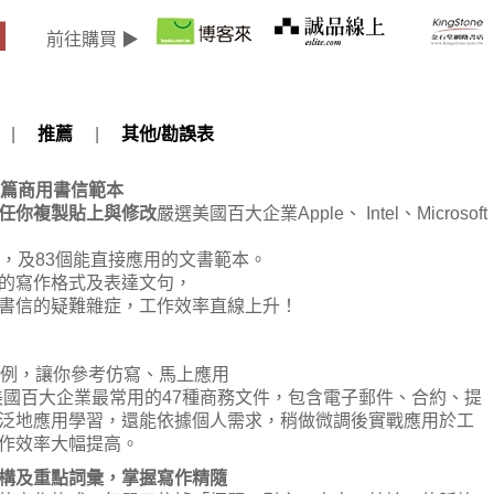
前往購買 ▶
|
推薦
|
其他/勘誤表
3篇商用書信範本
任你複製貼上與修改
嚴選美國百大企業Apple、 Intel、Microsoft
，及83個能直接應用的文書範本。
的寫作格式及表達文句，
書信的疑難雜症，工作效率直線上升！
範例，讓你參考仿寫、馬上應用
e等美國百大企業最常用的47種商務文件，包含電子郵件、合約、提
泛地應用學習，還能依據個人需求，稍做微調後實戰應用於工
作效率大幅提高。
及重點詞彙，掌握寫作精隨