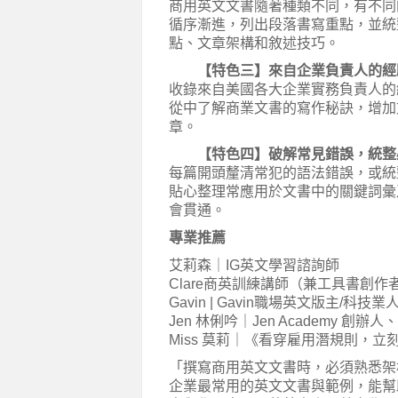
商用英文文書隨著種類不同，有不同
循序漸進，列出段落書寫重點，並統
點、文章架構和敘述技巧。
【特色三】來自企業負責人的經驗
收錄來自美國各大企業實務負責人的
從中了解商業文書的寫作秘訣，增加
章。
【特色四】破解常見錯誤，統整必
每篇開頭釐清常犯的語法錯誤，或統
貼心整理常應用於文書中的關鍵詞彙
會貫通。
專業推薦
艾莉森｜IG英文學習諮詢師
Clare商英訓練講師（兼工具書創作
Gavin | Gavin職場英文版主/科技
Jen 林俐吟｜Jen Academy 創
Miss 莫莉｜《看穿雇用潛規則，
「撰寫商用英文文書時，必須熟悉架
企業最常用的英文文書與範例，能幫