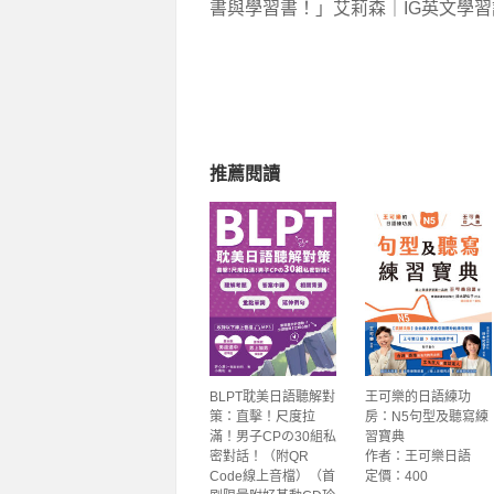
書與學習書！」艾莉森｜IG英文學習
推薦閱讀
BLPT耽美日語聽解對
王可樂的日語練功
策：直擊！尺度拉
房：N5句型及聽寫練
滿！男子CPの30組私
習寶典
密對話！（附QR
作者：王可樂日語
Code線上音檔）（首
定價：400