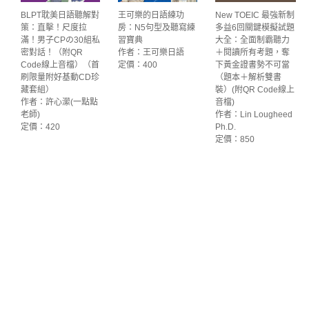
BLPT耽美日語聽解對
王可樂的日語練功
New TOEIC 最強新制
策：直擊！尺度拉
房：N5句型及聽寫練
多益6回關鍵模擬試題
滿！男子CPの30組私
習寶典
大全：全面制霸聽力
密對話！（附QR
作者：王可樂日語
＋閱讀所有考題，奪
Code線上音檔）（首
定價：400
下黃金證書勢不可當
刷限量附好基動CD珍
（題本＋解析雙書
藏套組）
裝）(附QR Code線上
作者：許心瀠(一點點
音檔)
老師)
作者：Lin Lougheed
定價：420
Ph.D.
定價：850