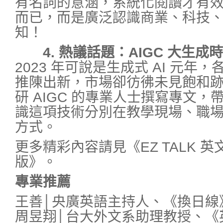
有名詞的意涵，系統化閱讀才有
而已，而是廣泛認識商業、科技
知！
4. 熱議話題：AIGC 大生成
2023 年可說是生成式 AI 元年，
推陳出新，市場卻彷彿未見飽和
研 AIGC 的專業人士撰寫專文，帶領
識這項技術分別在教學現場、職
方式。
更多精彩內容請見《EZ TALK 英
版》。
專業推薦
王善│央廣英語主持人、《換日線
周昱翔│台大外文系助理教授、《