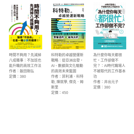
時間不夠用？先減掉
科特勒的卓越營運新
為什麼你每天都很
八成雜事：不加班也
戰略：從亞洲出發，
忙，工作卻做不
能升職的高效工作法
AI、數據與文化驅動
完？：AI時代職場人
作者：飯田剛弘
的高效未來藍圖
不被取代的工作基本
定價：380
作者：菲利浦．科特
功
勒, 陳就學, 傑克．姆
作者：井出元子
斯里
定價：380
定價：450