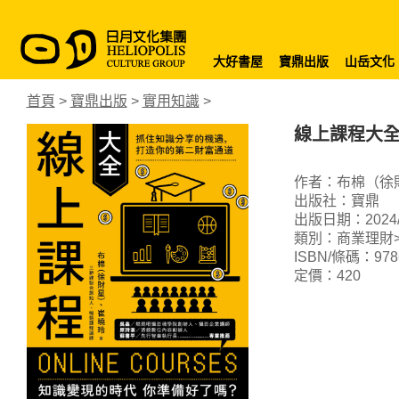
大好書屋
寶鼎出版
山岳文化
首頁
>
寶鼎出版
>
實用知識
>
線上課程大
作者：布棉（徐財
出版社：寶鼎
出版日期：2024/0
類別：商業理財>
ISBN/條碼：9786
定價：420