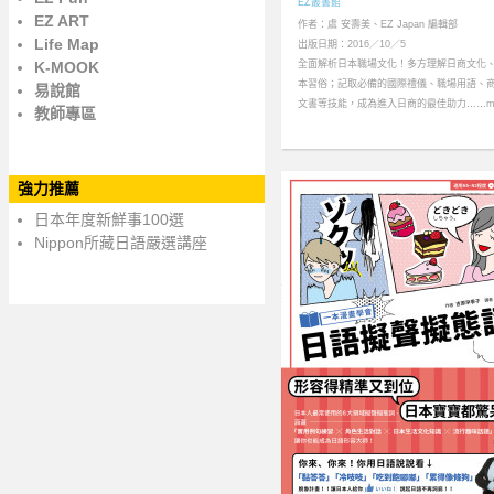
EZ叢書館
EZ ART
作者：虞 安壽美、EZ Japan 編輯部
Life Map
出版日期：2016／10／5
K-MOOK
全面解析日本職場文化！多方理解日商文化
本習俗；記取必備的國際禮儀、職場用語、
易說館
文書等技能，成為進入日商的最佳助力……mo
教師專區
強力推薦
日本年度新鮮事100選
Nippon所藏日語嚴選講座