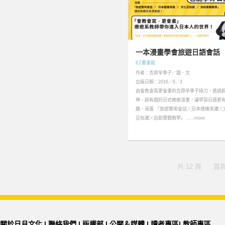
一本漫畫學會旅遊日語會話
EZ叢書館
作者：吉原早季子／圖．文
出版日期：2016／6／3
由會教會寫更會畫的吉原早季子操刀，透過
神、超有戲的日式療癒漫畫，讓學習日語更
趣。涵蓋 「旅遊實用會話╳日本禮儀常識╳
豆知識╳自助實戰教學」……more
共 12 頁
首
關於日月文化
|
聯絡我們
|
版權部
|
公關＆媒體
|
讀者專區
|
教師專區