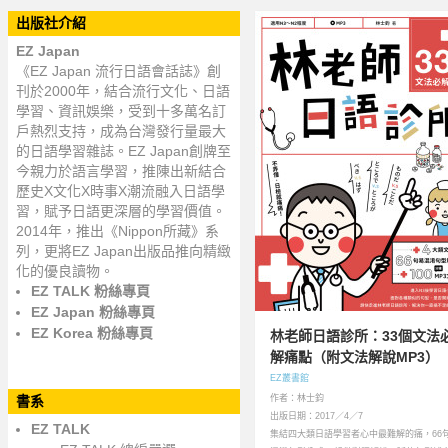
出版社介紹
EZ Japan
《EZ Japan 流行日語會話誌》創
刊於2000年，結合流行文化、日語
學習、資訊娛樂，受到十多萬名訂
戶熱烈支持，成為台灣發行量最大
的日語學習雜誌。EZ Japan創牌至
今親力於語言學習，推陳出新結合
歷史X文化X時事X潮流融入日語學
習，賦予日語更深層的學習價值。
2014年，推出《Nippon所藏》系
列，更將EZ Japan出版品推向精緻
化的優良讀物。
EZ TALK 粉絲專頁
EZ Japan 粉絲專頁
EZ Korea 粉絲專頁
林老師日語診所：33個文法
解痛點（附文法解說MP3）
EZ叢書館
書系
作者：林士鈞
出版日期：2017／4／7
EZ TALK
集結四大類日語學習者心中最難解的痛，66