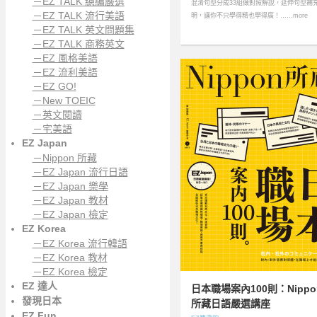
－EZ TALK 總編嚴選
混淆句型分成33組做對照解說，延伸句型補
－EZ TALK 流行美語
明，讓你不只學得精也學得廣！……more
－EZ TALK 英文問題集
－EZ TALK 商務英文
－EZ 風格美語
－EZ 流利美語
－EZ GO!
－New TOEIC
－英文閱讀
－宅美語
EZ Japan
－Nippon 所藏
－EZ Japan 流行日語
－EZ Japan 樂學
－EZ Japan 教材
－EZ Japan 檢定
EZ Korea
－EZ Korea 流行韓語
－EZ Korea 教材
－EZ Korea 檢定
EZ 達人
日本職場案內100則：Nippo
發現日本
所藏日語嚴選講座
EZ Fun