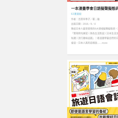
一本漫畫學會日語擬聲擬態
EZ叢書館
作者：吉原早季子／著；繪
出版日期：2016／8／4
集結日本人最常使用的6大領域擬聲擬態詞，
「實用例句練習╳角色生活對話╳日本生活
知識╳流行趣味話題」！看漫畫學最自然的
會話，日本人真的這樣說……more