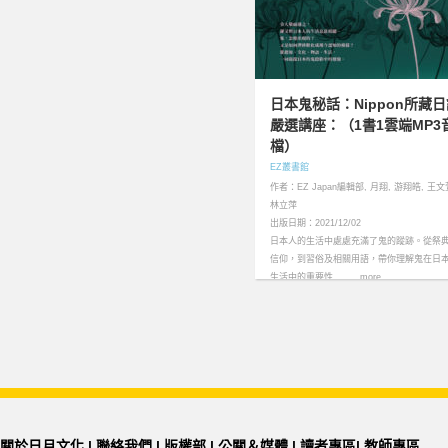
日本鬼秘話：Nippon所藏日
嚴選講座：（1書1雲端MP3
檔）
EZ叢書館
作者：EZ Japan編輯部, 月翔, 游翔皓, 王文
林立萍
出版日期：2021/12/02
日本人的生活中處處充滿了鬼的蹤跡。從祭
信仰，到習俗及相關用語，帶你理解鬼在日
生活中的重要性………more
關於日月文化
|
聯絡我們
|
版權部
|
公關＆媒體
|
讀者專區
|
教師專區