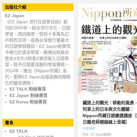
出版社介紹
EZ Japan
《EZ Japan 流行日語會話誌》創
刊於2000年，結合流行文化、日語
學習、資訊娛樂，受到十多萬名訂
戶熱烈支持，成為台灣發行量最大
的日語學習雜誌。EZ Japan創牌至
今親力於語言學習，推陳出新結合
歷史X文化X時事X潮流融入日語學
習，賦予日語更深層的學習價值。
2014年，推出《Nippon所藏》系
列，更將EZ Japan出版品推向精緻
化的優良讀物。
EZ TALK 粉絲專頁
EZ Japan 粉絲專頁
EZ Korea 粉絲專頁
鐵道上的觀光：移動的風景 
列車上的日本與文化體驗：
Nippon所藏日語嚴選講座（
日籍老師親錄線上音檔）
書系
EZ叢書館
EZ TALK
作者：EZ Japan編輯部