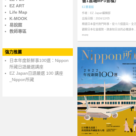
書1雲端MP3音檔）
EZ ART
EZ叢書館
Life Map
作者：EZ Japan編輯部
K-MOOK
出版日期：2024/12/05
易說館
精選日本當代熱門時事，從十六個面向，全
觀察日本社會趨勢，躋身知日派的必備讀本
教師專區
more
強力推薦
日本年度新鮮事100選：Nippon
所藏日語嚴選講座
EZ Japan日語嚴選 100 講座
_Nippon所藏