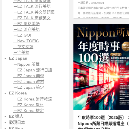
－EZ TALK 總編嚴選
出版日期：2026/06/04
－EZ TALK 流行美語
日本鐵道網絡串聯起旅人對土地的所有想像
－EZ TALK 英文問題集
每一條軌道的延伸處，都藏著令人嚮往的旅
－EZ TALK 商務英文
度。看著準時進站、流線感十足的列車……mo
－EZ 風格美語
－EZ 流利美語
－EZ GO!
－New TOEIC
－英文閱讀
－宅美語
EZ Japan
－Nippon 所藏
－EZ Japan 流行日語
－EZ Japan 樂學
－EZ Japan 教材
－EZ Japan 檢定
EZ Korea
－EZ Korea 流行韓語
－EZ Korea 教材
－EZ Korea 檢定
EZ 達人
年度時事100選〔2025版〕
發現日本
Nippon所藏日語嚴選講座（
EZ Fun