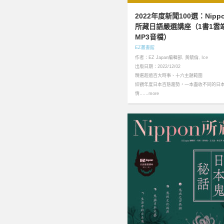
2022年度新聞100選：Nipp
所藏日語嚴選講座（1書1雲
MP3音檔）
EZ叢書館
作者：EZ Japan編輯部, 黃毓倫, Ice
出版日期：2022/12/02
精選超過百大時事、十六主題範圍
綜觀年度日本百態趨勢，一本盡收不同的日
情……more