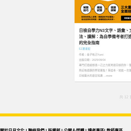
日檢自學力N3文字、語彙、
法、讀解：為自學備考者打
的完全指南
EZ叢書館
作者：金子祐己Yumi
出版日期：2025/09/04
專門打造給想憑一己之力就考過日檢的你，
熟記每道題的學習重點！靠這本，就能一次
日檢龐大的語言知識 …more
共 12 
關於日月文化
|
聯絡我們
|
版權部
|
公關＆媒體
|
讀者專區
|
教師專區