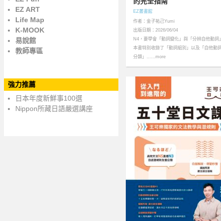
的完全指南
EZ ART
EZ叢書館
Life Map
作者：金子祐己Yumi
K-MOOK
出版日期：2026/06/04
易說館
N4，要學會「動詞變化」與「分辨自他動詞
本書特別收錄了「動詞組別」以及「自他動
教師專區
分類」……more
強力推薦
日本年度新鮮事100選
Nippon所藏日語嚴選講座