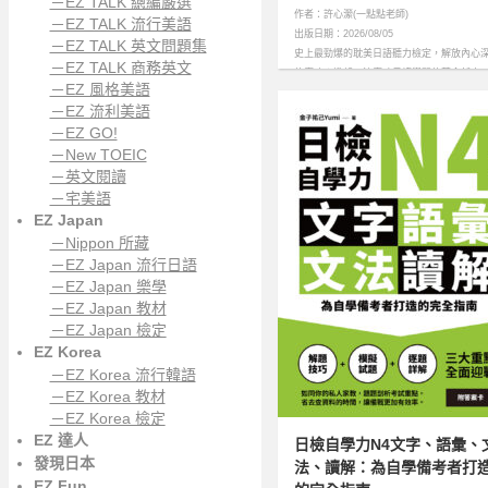
－EZ TALK 總編嚴選
作者：許心瀠(一點點老師)
－EZ TALK 流行美語
出版日期：2026/08/05
－EZ TALK 英文問題集
史上最勁爆的耽美日語聽力檢定，解放內心
－EZ TALK 商務英文
的腐魂！掀起一波腐味日語學習的革命新高
－EZ 風格美語
潮……more
－EZ 流利美語
－EZ GO!
－New TOEIC
－英文閱讀
－宅美語
EZ Japan
－Nippon 所藏
－EZ Japan 流行日語
－EZ Japan 樂學
－EZ Japan 教材
－EZ Japan 檢定
EZ Korea
－EZ Korea 流行韓語
－EZ Korea 教材
－EZ Korea 檢定
EZ 達人
日檢自學力N4文字、語彙、
發現日本
法、讀解：為自學備考者打
EZ Fun