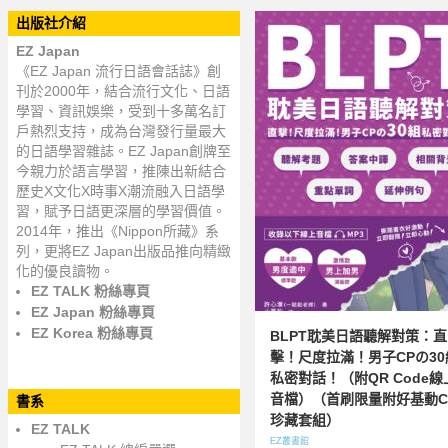
出版社介紹
EZ Japan
《EZ Japan 流行日語會話誌》創
刊於2000年，結合流行文化、日語
學習、資訊娛樂，受到十多萬名訂
戶熱烈支持，成為台灣發行量最大
的日語學習雜誌。EZ Japan創牌至
今親力於語言學習，推陳出新結合
歷史X文化X時事X潮流融入日語學
習，賦予日語更深層的學習價值。
2014年，推出《Nippon所藏》系
列，更將EZ Japan出版品推向精緻
化的優良讀物。
EZ TALK 粉絲專頁
EZ Japan 粉絲專頁
EZ Korea 粉絲專頁
BLPT耽美日語聽解對策：直
擊！尺度拉滿！男子CPの30
私密對話！（附QR Code線
音檔）（首刷限量附好基動C
書系
珍藏套組）
EZ TALK
EZ叢書館