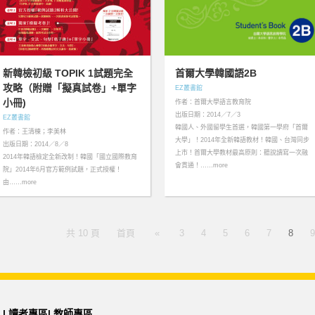
新韓檢初級 TOPIK 1試題完全
首爾大學韓國語2B
攻略（附贈「擬真試卷」+單字
EZ叢書館
小冊)
作者：首爾大學語言教育院
出版日期：2014／7／3
EZ叢書館
韓國人、外國留學生首選，韓國第一學府「首爾
作者：王清棟；李美林
大學」！2014年全新韓語教材！韓國、台灣同步
出版日期：2014／8／8
上市！首爾大學教材最高原則：聽說讀寫一次融
2014年韓語檢定全新改制！韓國「國立國際教育
會貫通！……more
院」2014年6月官方範例試題，正式授權！
由……more
共 10 頁
首頁
«
3
4
5
6
7
8
9
|
讀者專區
|
教師專區