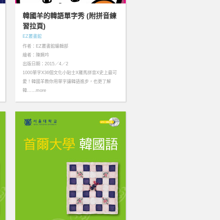
韓國羊的韓語單字秀 (附拼音練
習拉頁)
EZ叢書館
作者：EZ叢書館編輯部
繪者：陳姵吟
出版日期：2015／4／2
1000單字X36個文化小貼士X羅馬拼音X史上最可
愛！韓國羊教你用單字讓韓語進步，也更了解
韓……more