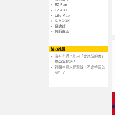
EZ Fun
EZ ART
Life Map
K-MOOK
易說館
教師專區
強力推薦
沒有老師也能用「會說話的書」
來學習韓語！
韓國年輕人都醬說，不會韓語怎
麼行？