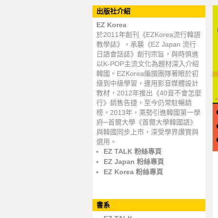
出版社介紹
EZ Korea
於2011年創刊《EZKorea流行韓語
教學誌》，承襲《EZ Japan 流行
日語會話誌》創刊宗旨，與時俱進
以K-POP主流文化為題材深入介紹
韓國。EZKorea編撰團隊著眼於初
級到中級學習，運用影音媒體設計
教材，2012年推出《40音不會怎麼
行》銷售告捷，至今仍常駐暢銷
榜。2013年，乘勢引進韓國第一學
府─首爾大學《首爾大學韓國語》
與韓國同步上市，深受學界讚賞與
選用。
EZ TALK 粉絲專頁
EZ Japan 粉絲專頁
EZ Korea 粉絲專頁
書系