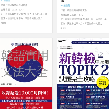
法
EZ叢書館
作者：韓國教育振興研究會
EZ叢書館
出版日期：2016／3／3
作者：韓國教育振興研究會
史上最強新韓檢單字準備用書！用「漢字語」學
出版日期：2016／3／3
習法，快速串出單字力，鞏固你的韓文實力……
史上最強新韓檢單字準備用書！用「漢字語」學
more
習法，快速串出單字力，鞏固你的韓文實力……
more