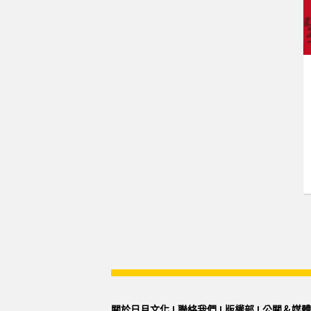
關於日月文化
|
聯絡我們
|
版權部
|
公關＆媒體