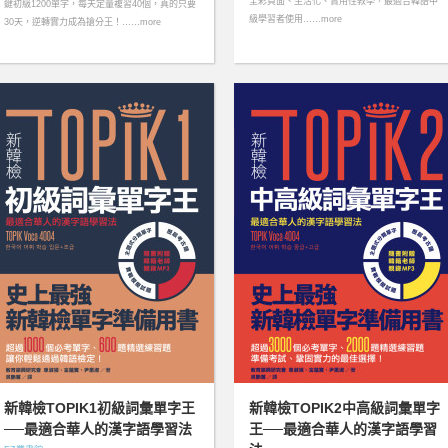
全彩頁面、生活化、實用性教學，最適合韓語中
鍵初級1200單字，每天定量複習40個，真的只要
級學習者使用……more
30天，逆轉實力成為搶分王！……more
新韓檢TOPIK1初級詞彙單字王
新韓檢TOPIK2中高級詞彙單字
──最適合華人的漢字語學習法
王──最適合華人的漢字語學習