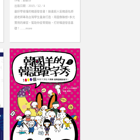
作者：趙叡珍
出版日期：2015／12／4
最好學易懂的韓語發音書！臉書超人氣韓語名師
趙老師專為台灣學生量身打造，用圖像聯想+多元
實用的練習，幫助你從零開始，打好韓語發音基
礎！……more