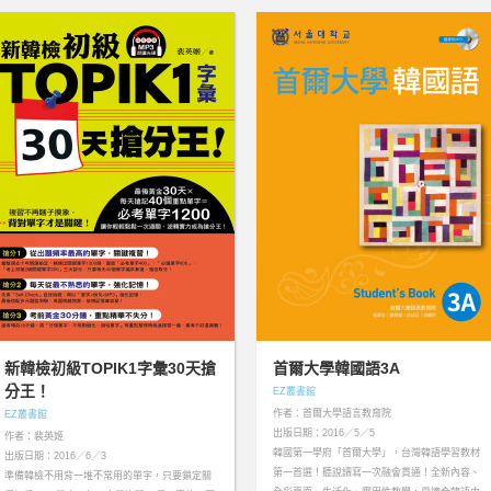
新韓檢初級TOPIK1字彙30天搶
首爾大學韓國語3A
分王！
EZ叢書館
作者：首爾大學語言教育院
EZ叢書館
出版日期：2016／5／5
作者：裴英姬
韓國第一學府「首爾大學」，台灣韓語學習教材
出版日期：2016／6／3
第一首選！聽說讀寫一次融會貫通！全新內容、
準備韓檢不用背一堆不常用的單字，只要鎖定關