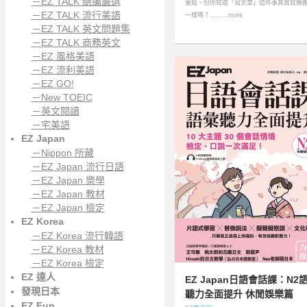
－EZ TALK 總編嚴選
重點。但你知道「寫文章」這件事其實就像
－EZ TALK 流行美語
一樣嗎？………more
－EZ TALK 英文問題集
－EZ TALK 商務英文
－EZ 風格美語
－EZ 流利美語
－EZ GO!
－New TOEIC
－英文閱讀
－宅美語
EZ Japan
－Nippon 所藏
－EZ Japan 流行日語
－EZ Japan 樂學
－EZ Japan 教材
－EZ Japan 檢定
EZ Korea
－EZ Korea 流行韓語
－EZ Korea 教材
－EZ Korea 檢定
EZ 達人
EZ Japan日語會話課：N2
發現日本
聽力全面提升 休閒娛樂篇
EZ Fun