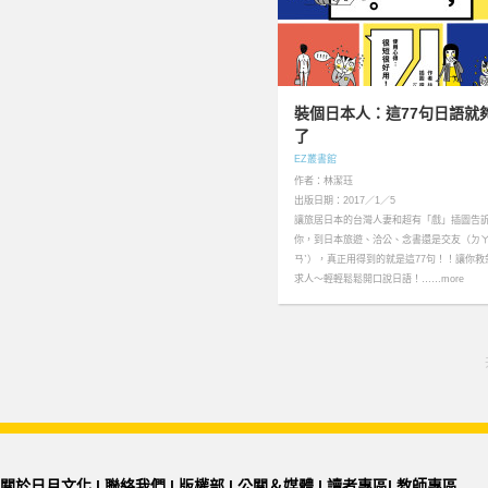
裝個日本人：這77句日語就
了
EZ叢書館
作者：林潔珏
出版日期：2017／1／5
讓旅居日本的台灣人妻和超有「戲」插圖告
你，到日本旅遊、洽公、念書還是交友（ㄉㄚ
ㄢˋ），真正用得到的就是這77句！！讓你救
求人～輕輕鬆鬆開口說日語！……more
關於日月文化
|
聯絡我們
|
版權部
|
公關＆媒體
|
讀者專區
|
教師專區