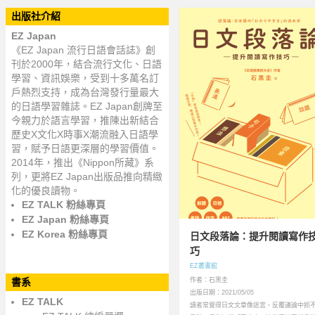
出版社介紹
EZ Japan
《EZ Japan 流行日語會話誌》創
刊於2000年，結合流行文化、日語
學習、資訊娛樂，受到十多萬名訂
戶熱烈支持，成為台灣發行量最大
的日語學習雜誌。EZ Japan創牌至
今親力於語言學習，推陳出新結合
歷史X文化X時事X潮流融入日語學
習，賦予日語更深層的學習價值。
2014年，推出《Nippon所藏》系
列，更將EZ Japan出版品推向精緻
化的優良讀物。
EZ TALK 粉絲專頁
EZ Japan 粉絲專頁
EZ Korea 粉絲專頁
日文段落論：提升閱讀寫作
巧
EZ叢書館
書系
作者：石黑圭
出版日期：2021/05/05
EZ TALK
讀者常覺得日文文章像迷宮、反覆議論中抓