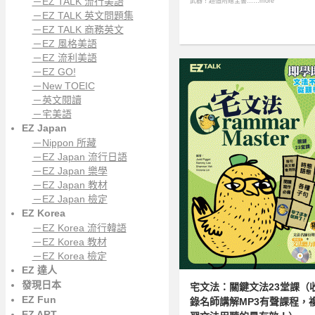
－EZ TALK 流行美語
武器！超值附贈全書……more
－EZ TALK 英文問題集
－EZ TALK 商務英文
－EZ 風格美語
－EZ 流利美語
－EZ GO!
－New TOEIC
－英文閱讀
－宅美語
EZ Japan
－Nippon 所藏
－EZ Japan 流行日語
－EZ Japan 樂學
－EZ Japan 教材
－EZ Japan 檢定
EZ Korea
－EZ Korea 流行韓語
－EZ Korea 教材
－EZ Korea 檢定
EZ 達人
發現日本
宅文法：關鍵文法23堂課（
EZ Fun
錄名師講解MP3有聲課程，
EZ ART