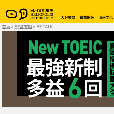
大好書屋
寶鼎出版
山岳文化
首頁
>
EZ叢書館
>
EZ TALK