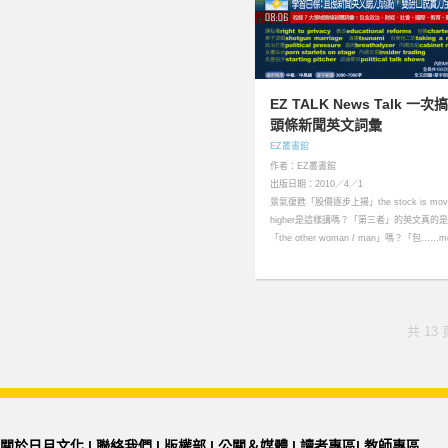
EZ TALK News Talk 一次
頭條新聞英文詞彙
EZ叢書館
作者：EZ叢書館
出版日期：2010／4／1
景氣復甦「股價逐步上揚」the stock is movi
higher是這樣講嗎？「第三者」的英文真的是
「the other woman / man」嗎？「包……mo
共 13 
關於日月文化
|
聯絡我們
|
版權部
|
公關＆媒體
|
讀者專區
|
教師專區