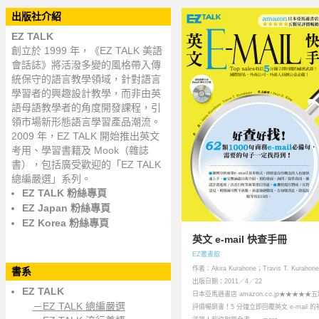
出版社介紹
EZ TALK
創立於 1999 年，《EZ TALK 美語
會話誌》將活潑多變的風格帶入傳
統保守的語言教學領域，針對語言
學習者的興趣設計教學，而非由英
語母語教學者的角度開發課程，引
領市場新形態語言學習產品潮流。
2009 年，EZ TALK 開始推出英文
考用、學習書籍及 Mook（雜誌
書），包括廣受歡迎的「EZ TALK
總編嚴選」系列。
EZ TALK 粉絲專頁
EZ Japan 粉絲專頁
EZ Korea 粉絲專頁
英文 e-mail 快查手冊
EZ叢書館
作者：Akira Kurahone；Travis T. Kurahone
書系
出版日期：2011／4／22
EZ TALK
日本亞馬遜書店 amazon.co.jp★★★★★
－EZ TALK 總編嚴選
評價暢銷書！5 分鐘立即回覆英文 e-mail 的