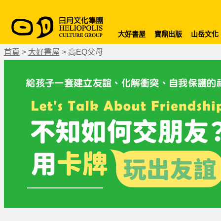
大好書屋
寶鼎出版
山岳文化
首頁
>
大好書屋
>
高EQ父母