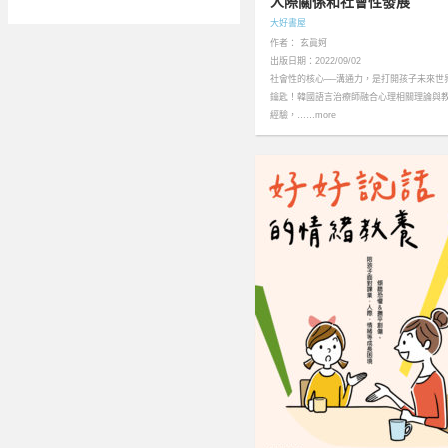
人際關係和社會性發展
大好書屋
作者： 玄眞妸
出版日期：2022/09/02
社會性的核心──溝通力，是打開孩子未來世
鑰匙！韓國語言治療師融合心理相關理論與
經驗，……more