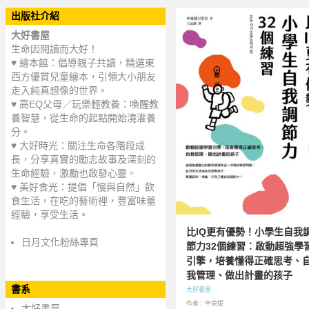
出版社介紹
大好書屋
生命因閱讀而大好！
♥ 繪本館：倡導親子共讀，精選東
西方優質兒童繪本，引領大小朋友
走入純真想像的世界。
♥ 高EQ父母／玩樂輕教養：喚醒教
養智慧，從生命的起點開始澆灌養
分。
♥ 大好時光：關注生命各階段成
長，分享真實的勵志故事及深刻的
生命經驗，激勵也啟發心靈。
♥ 美好食光：提倡「慢與自然」飲
食生活，在吃的藝術裡，豐富味蕾
經驗，享受生活。
比IQ更有優勢！小學生自我
日月文化粉絲專頁
節力32個練習：啟動超強學
引擎，培養懂得正確思考、
我管理、做出計畫的孩子
書系
大好書屋
作者：申東媛
大好書屋