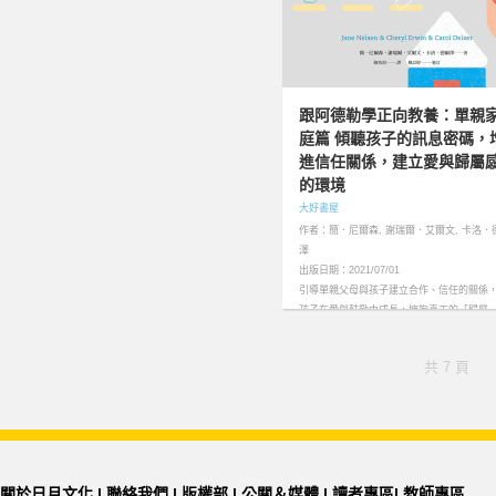
跟阿德勒學正向教養：單親
庭篇 傾聽孩子的訊息密碼，
進信任關係，建立愛與歸屬
的環境
大好書屋
作者：簡．尼爾森, 謝瑞爾．艾爾文, 卡洛．
澤
出版日期：2021/07/01
引導單親父母與孩子建立合作、信任的關係
孩子在愛與鼓勵中成長，擁抱真正的「歸屬
感」。……more
共 7 頁
關於日月文化
|
聯絡我們
|
版權部
|
公關＆媒體
|
讀者專區
|
教師專區