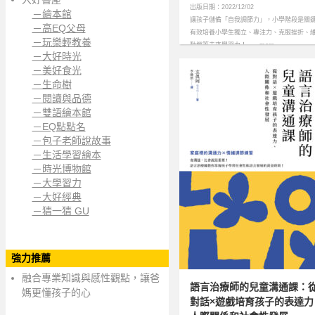
出版日期：2022/12/02
－繪本館
讓孩子儲備「自我調節力」，小學階段是關
－高EQ父母
有效培養小學生獨立、專注力、克服挫折、
－玩樂輕教養
動機等未來學習力！……more
－大好時光
－美好食光
－生命樹
－閱讀與品德
－雙語繪本館
－EQ點點名
－包子老師說故事
－生活學習繪本
－時光博物館
－大學習力
－大好經典
－猜一猜 GU
強力推薦
融合專業知識與感性觀點，讓爸
語言治療師的兒童溝通課：
媽更懂孩子的心
對話×遊戲培育孩子的表達力