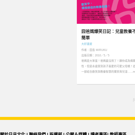
囧爸媽爆笑日記：兒童教養
簡單
大好書屋
作者：田島 MIRUKU
出版日期：2010／5／5
爸媽是大笨蛋！爸媽最沒用了！願你成為偶
性，但是永遠受到孩子喜愛的可愛父母親！
一部結合歡笑與教養智慧的爆笑育兒漫……mo
關於日月文化
|
聯絡我們
|
版權部
|
公關＆媒體
|
讀者專區
|
教師專區