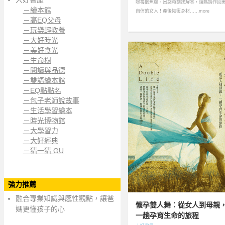
咪每個焦慮、困惑時刻找解答，讓媽媽作回
－繪本館
自信的女人！產後恢復身材……more
－高EQ父母
－玩樂輕教養
－大好時光
－美好食光
－生命樹
－閱讀與品德
－雙語繪本館
－EQ點點名
－包子老師說故事
－生活學習繪本
－時光博物館
－大學習力
－大好經典
－猜一猜 GU
強力推薦
融合專業知識與感性觀點，讓爸
懷孕雙人舞：從女人到母親
媽更懂孩子的心
一趟孕育生命的旅程