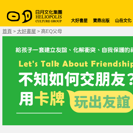
大好書屋
寶鼎出版
山岳文化
首頁
>
大好書屋
>
高EQ父母