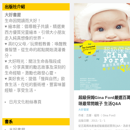
出版社介紹
大好書屋
生命因閱讀而大好！
♥ 繪本館：倡導親子共讀，精選東
西方優質兒童繪本，引領大小朋友
走入純真想像的世界。
♥ 高EQ父母／玩樂輕教養：喚醒教
養智慧，從生命的起點開始澆灌養
分。
♥ 大好時光：關注生命各階段成
長，分享真實的勵志故事及深刻的
生命經驗，激勵也啟發心靈。
♥ 美好食光：提倡「慢與自然」飲
食生活，在吃的藝術裡，豐富味蕾
經驗，享受生活。
超級保姆Gina Ford嚴選百
日月文化粉絲專頁
咪最常問親子 生活Q&A
大好書屋
作者：吉娜．福特（ Gina Ford）
書系
出版日期：2013／2／1
從百萬媽咪產後經驗嚴選超實用Q&A，為新
大好書屋