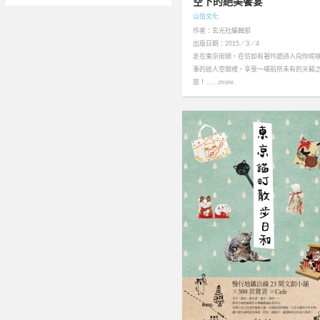
空下的絕美饗宴
山岳文化
作者：玄光社編輯部
出版日期：2015／3／4
走在東京街頭，在彷如有著吟遊詩人向你呢
事的迷人空間裡，享受一場前所未有的天籟
旅！……more