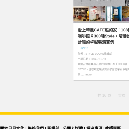
愛上韓風CAFÉ般的家：108
咖啡館Ｘ300種Style，培養
計眼的卓越裝潢實例
山岳文化
作者：STYLE BOOKS編輯部
出版日期：2014／11／5
嚴選首爾最具設計感的108間CAFÉＸ300種
STYLE，從咖啡館裝潢實例學習簡單＆卓越
家……more
共 16 頁
首頁
關於日月文化
|
聯絡我們
|
版權部
|
公關＆媒體
|
讀者專區
|
教師專區