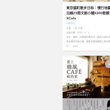
東京貓町散步日和：慢行地
沿線23間文創小舖X300款雜
XCafe
山岳文化
作者：一色 千里
出版日期：2015／1／1
谷中、銀座…在靜謐的巷弄內，藏有23間以
為主題的文創小舖，循著手繪地圖踏上東京
行……more