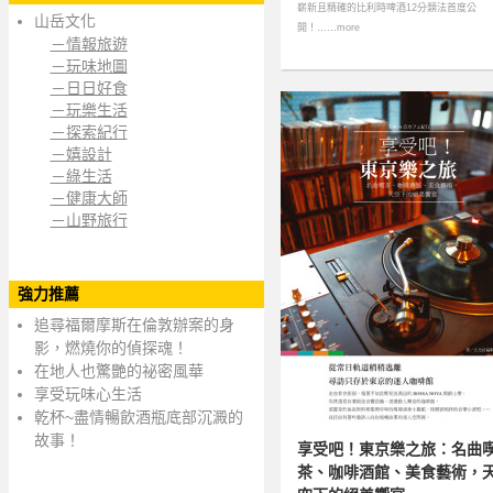
嶄新且精確的比利時啤酒12分類法首度公
山岳文化
開！……more
－情報旅遊
－玩味地圖
－日日好食
－玩樂生活
－探索紀行
－嬉設計
－綠生活
－健康大師
－山野旅行
強力推薦
追尋福爾摩斯在倫敦辦案的身
影，燃燒你的偵探魂！
在地人也驚艷的祕密風華
享受玩味心生活
乾杯~盡情暢飲酒瓶底部沉澱的
故事！
享受吧！東京樂之旅：名曲
茶、咖啡酒館、美食藝術，