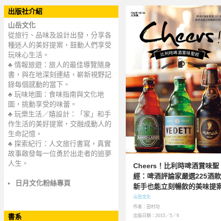
出版社介紹
山岳文化
從旅行、品味及設計出發，分享各
種迷人的美好提案，鼓動人們享受
玩味心生活。
♣ 情報旅遊：旅人的最佳導覽隨身
書，與在地深刻連結，嶄新視野記
錄每個感動的當下。
♣ 玩味地圖：食味指南與文化地
圖，挑動享受的味蕾。
♣ 玩樂生活／嬉設計：「家」和手
作生活的美好提案，交融成動人的
生命記憶。
♣ 探索紀行：人文旅行書寫，真實
故事啟發每一位勇於出走者的追夢
人生。
Cheers！比利時啤酒賞味聖
經：啤酒評論家嚴選225酒
日月文化粉絲專頁
新手也能立刻暢飲的美味提
山岳文化
作者：田村功
書系
出版日期：2015／5／6