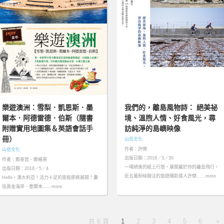
樂遊澳洲：雪梨．凱恩斯．墨
我們的，離島風物詩： 絕美祕
爾本．阿德雷德．伯斯（隨書
境、溫煦人情、好食風光，尋
附贈實用地圖集＆英語會話手
訪純淨的島嶼映像
冊）
山岳文化
作者：許傑
山岳文化
出版日期：2018／3／30
作者：鄭泰官、鄭楊熹
一場絕美的紙上行旅，展開屬於你的離島飛行，
出版日期：2018／5／4
近五萬粉絲關注的旅遊攝影達人許傑……more
Hello，澳大利亞！活力十足的旅程即將展開！囊
括黃金海岸、墨爾本……more
共 6 頁
1
2
3
4
5
6
»