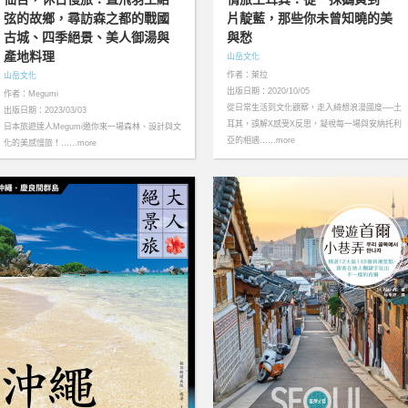
弦的故鄉，尋訪森之都的戰國
片靛藍，那些你未曾知曉的美
古城、四季絕景、美人御湯與
與愁
產地料理
山岳文化
作者：萊拉
山岳文化
出版日期：2020/10/05
作者：Megumi
從日常生活到文化觀察，走入綺想浪漫國度──土
出版日期：2023/03/03
耳其，誤解X感受X反思，凝視每一場與安納托利
日本旅遊達人Megumi邀你來一場森林、設計與文
亞的相遇……more
化的美感慢旅！……more