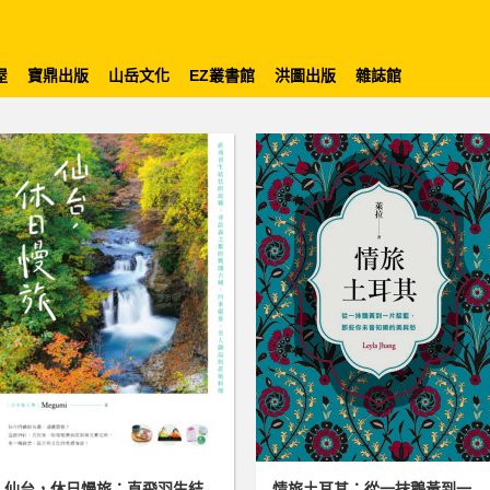
屋
寶鼎出版
山岳文化
EZ叢書館
洪圖出版
雜誌館
仙台，休日慢旅：直飛羽生結
情旅土耳其：從一抹鵝黃到一