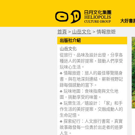
大好書
首頁
>
山岳文化
>
情報旅遊
出版社介紹
山岳文化
從旅行、品味及設計出發，分享各
種迷人的美好提案，鼓動人們享受
玩味心生活。
♣ 情報旅遊：旅人的最佳導覽隨身
書，與在地深刻連結，嶄新視野記
錄每個感動的當下。
♣ 玩味地圖：食味指南與文化地
圖，挑動享受的味蕾。
♣ 玩樂生活／嬉設計：「家」和手
作生活的美好提案，交融成動人的
生命記憶。
♣ 探索紀行：人文旅行書寫，真實
故事啟發每一位勇於出走者的追夢
人生。