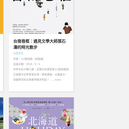
台南巷框：遇見文學大師葉石
濤的時光散步
山岳文化
作者：1/2藝術蝦（林致維）
出版日期：2018／5／4
世界水彩大賽入選、紀實水彩速寫家1/2藝術蝦與
已故當代文學家葉石濤，精采絕倫、以圖會文，
穿越時空的台南巷弄散步對話！……more