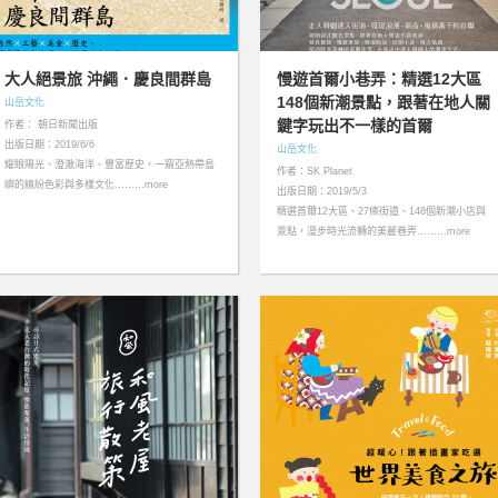
大人絕景旅 沖繩．慶良間群島
慢遊首爾小巷弄：精選12大區
148個新潮景點，跟著在地人關
山岳文化
鍵字玩出不一樣的首爾
作者： 朝日新聞出版
出版日期：2019/6/6
山岳文化
耀眼陽光、澄澈海洋、豐富歷史，一窺亞熱帶島
作者：SK Planet
嶼的繽紛色彩與多樣文化………more
出版日期：2019/5/3
精選首爾12大區、27條街道、148個新潮小店與
景點，漫步時光流轉的美麗巷弄………more