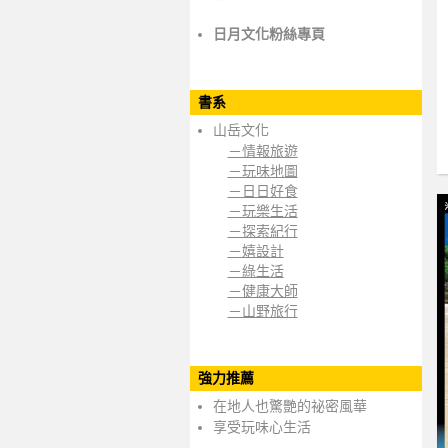
日月文化粉絲專頁
書系
山岳文化
－情報旅遊
－玩味地圖
－日日好食
－玩樂生活
－探索紀行
－嬉設計
－綠生活
－健康大師
－山野旅行
強力推薦
在地人也驚艷的祕密風華
享受玩味心生活