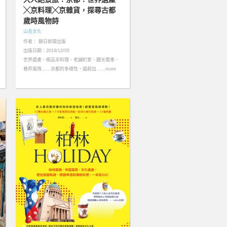
╳京料理╳京雜貨，探尋古都
歲時風物詩
山岳文化
作者： 朝日新聞出版
出版日期：2019/12/05
世界遺產、極品京料理、老舖町家、觀光電車、
巷弄風情……京都的多樣性，遠超出……more