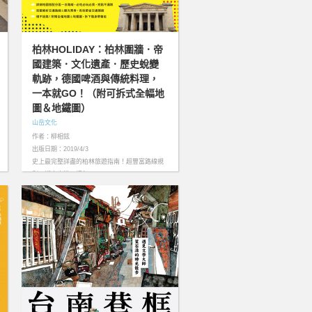
柏林HOLIDAY：柏林圍牆．帝
國建築．文化遺產．歷史蛻變
軌跡，德國啤酒與傳統料理，
一本就GO！（附可拆式全幅地
圖＆地鐵圖）
山岳文化
作者：柳相鉉
出版日期：2019/4/3
史上最完整詳盡的柏林旅遊指南！超豐富路線規
劃，懶人出遊一把包………more