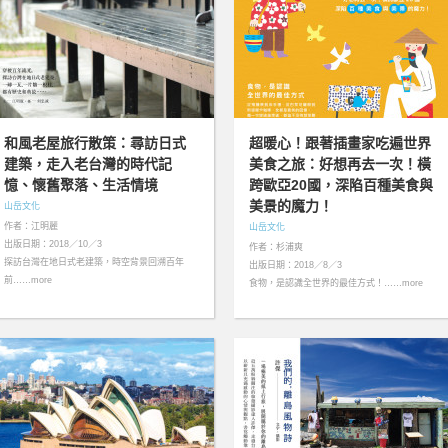
和風老屋旅行散策：尋訪日式
超暖心！跟著插畫家吃遍世界
建築，走入老台灣的時代記
美食之旅：好想再去一次！橫
憶、懷舊聚落、生活情境
跨歐亞20國，深陷百種美食與
美景的魔力！
山岳文化
作者：江明麗
山岳文化
出版日期：2018／10／3
作者：杉浦爽
探訪台灣在地日式老建築，時空背景回溯百年
出版日期：2018／8／3
前……more
食物，是認識全世界的最佳方式！……more