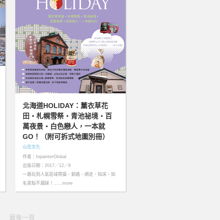
北海道HOLIDAY：薰衣草花
田‧札幌雪祭‧青池祕境‧百
萬夜景‧白色戀人，一本就
GO！（附可拆式地圖別冊）
山岳文化
作者：InpainterGlobal
出版日期：2017／12／6
一路玩到人氣區域帶廣、釧路、網走、知床，知
名景點不漏踩！……more
最後一頁