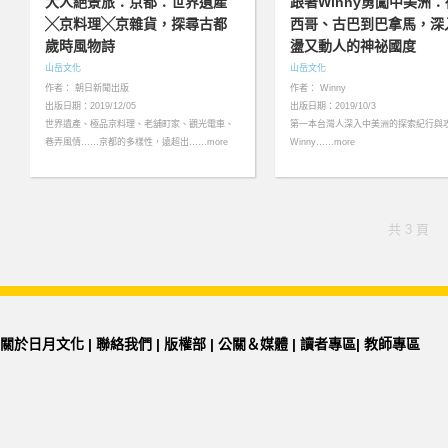
大人絕景旅：京都：世界遺產
跟著Winny勇闖中美洲
╳京料理╳京雜貨，探尋古都
西哥、古巴到巴拿馬，深
歲時風物詩
盪又動人的神祕國度
山岳文化
山岳文化
作者： 朝日新聞出版
作者： Winny
出版日期：2019/12/05
出版日期：2019/10/3
世界遺產、極品京料理、老舖町家、觀光電車、
第一本台灣人深入中美洲的探索紀行與
巷弄風情……京都的多樣性，遠超出……more
Winny……more
共 3 頁
關於日月文化
|
聯絡我們
|
版權部
|
公關＆媒體
|
讀者專區
|
教師專區