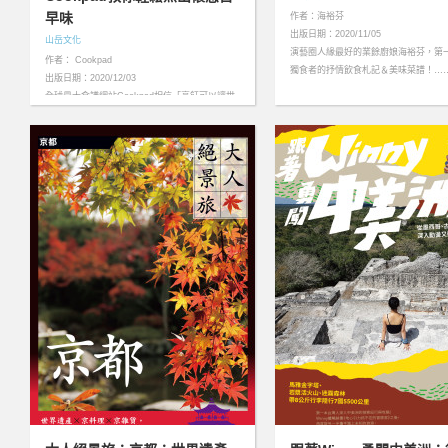
早味
作者：海裕芬
出版日期：2020/11/05
山岳文化
演藝圈人緣最好的業餘廚娘海裕芬，第
作者： Cookpad
獨食者的抒情飲食札記＆美味菜譜！……m
出版日期：2020/12/03
全球最大食譜網站Cookpad相信「烹飪可以讓世
界更美好」，特別廣邀各方烹飪高手，一起下廚
烹煮記憶中難忘的菜餚，將屬於「家」的飲食滋
味和料理故事，……more