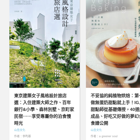
東京建築女子風格設計旅店
不妥協的純植物烘焙：第
選：入住建築大師之作、百年
做無蛋奶甜點就上手！IG
銀行&小學、森林別墅、京町家
甜點師從基礎傳授，40道
民宿⋯⋯享受專屬你的泊食慢
成品、好吃又好做的夢幻
時光
食譜公開
山岳文化
山岳文化
作者：李昀蓁
作者：a greener soul