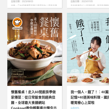
出版日期：2023/08/03
出版日期：2023/07/05
今晚，日本經典建築空間只專屬於你！讓東京建
來自香港的IG人氣甜點師，首部食譜問
築女子帶你Check in東京、……more
研發無蛋奶配方，簡單易懂＆美味、美
協！………more
懷舊餐桌！走入60間廚房學做
我一個人，餓了！：40篇
家傳菜：從日常飯食到經典佳
記憶×40道美味料理，國
餚，全球最大食譜網站
暖胃療心上菜啦
Cookpad教你輕鬆煮出懷念古
山岳文化