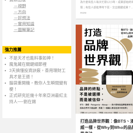
為什麼有些人每天忙碌12小時，成果卻始終
－視野
限；有些人卻能準時下班，交出關鍵成果？
－方向
more
－好想法
－實用知識
－圖解筆記
強力推薦
不是天才也能料事如神！
魔鬼藏在關鍵細節裡
3天搞懂投資訣竅，善用理財工
具才是王道！
腦袋重開機，教你人生瞬間變有
梗！
正式研究近幾十年來亞洲最紅主
持人──劉在錫
打造品牌世界觀：像BTS、
威一樣，從Why到Who的品