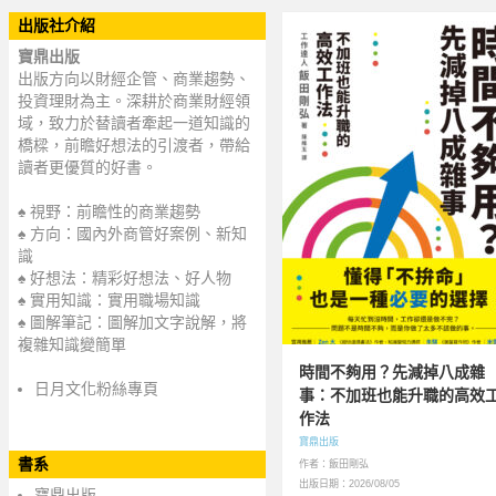
出版社介紹
寶鼎出版
出版方向以財經企管、商業趨勢、
投資理財為主。深耕於商業財經領
域，致力於替讀者牽起一道知識的
橋樑，前瞻好想法的引渡者，帶給
讀者更優質的好書。
♠ 視野：前瞻性的商業趨勢
♠ 方向：國內外商管好案例、新知
識
♠ 好想法：精彩好想法、好人物
♠ 實用知識：實用職場知識
♠ 圖解筆記：圖解加文字說解，將
複雜知識變簡單
時間不夠用？先減掉八成雜
日月文化粉絲專頁
事：不加班也能升職的高效
作法
寶鼎出版
書系
作者：飯田剛弘
出版日期：2026/08/05
寶鼎出版