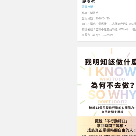
思考法
寶鼎出版
作者：閔恩貞
出版日期：2026/04/30
BTS、漫威、愛馬仕……為什麼我們對這些
如此著迷？答案不在產品功能（What），甚
在理念（Why）……more