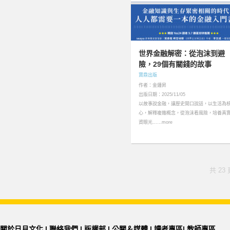
世界金融解密：從泡沫到避
險，29個有關錢的故事
寶鼎出版
作者：金鍾昇
出版日期：2025/11/05
以故事說金融，讓歷史開口說話，以生活為
心，解釋複雜概念，從泡沫看風險，培養真
資眼光……more
共 23 
關於日月文化
|
聯絡我們
|
版權部
|
公關＆媒體
|
讀者專區
|
教師專區