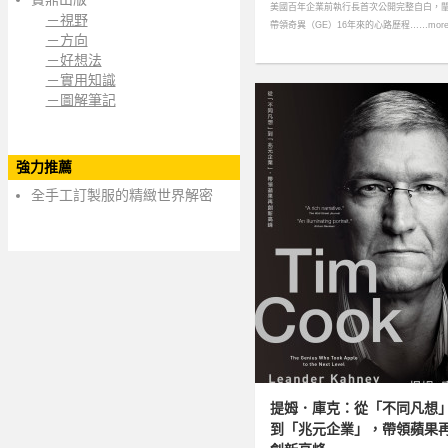
美國百年企業前執行長首次公開完整自白，
－視野
帶領奇異（GE）16年來的心路歷程……mor
－方向
－好想法
－實用知識
－圖解筆記
強力推薦
全手工訂製服的精緻世界解密
提姆．庫克：從「不同凡想
到「兆元企業」，帶領蘋果