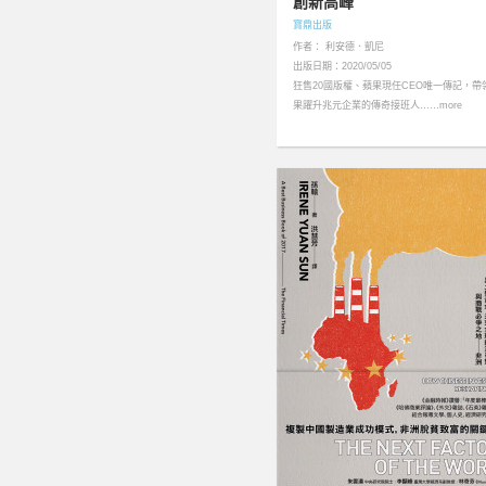
創新高峰
寶鼎出版
作者： 利安德．凱尼
出版日期：2020/05/05
狂售20國版權、蘋果現任CEO唯一傳記，帶
果躍升兆元企業的傳奇接班人……more