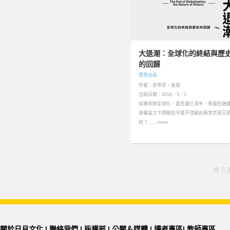
大退潮：全球化的終結與歷
的回歸
寶鼎出版
作者：史帝芬‧金恩
出版日期：2018／3／2
如果抵制全球化，甚至讓它消失，各國在維
身權益之下閉關自守或不惜彼此衝突世局又
何？……more
共 5 
關於日月文化
|
聯絡我們
|
版權部
|
公關＆媒體
|
讀者專區
|
教師專區