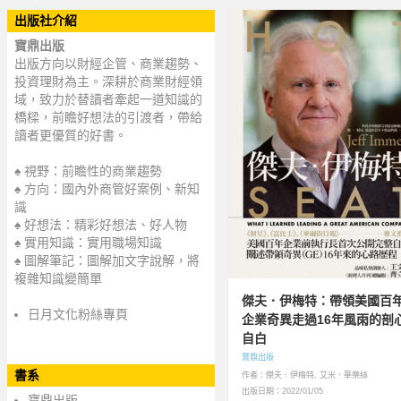
出版社介紹
寶鼎出版
出版方向以財經企管、商業趨勢、
投資理財為主。深耕於商業財經領
域，致力於替讀者牽起一道知識的
橋樑，前瞻好想法的引渡者，帶給
讀者更優質的好書。
♠ 視野：前瞻性的商業趨勢
♠ 方向：國內外商管好案例、新知
識
♠ 好想法：精彩好想法、好人物
♠ 實用知識：實用職場知識
♠ 圖解筆記：圖解加文字說解，將
複雜知識變簡單
傑夫．伊梅特：帶領美國百
日月文化粉絲專頁
企業奇異走過16年風雨的剖
自白
寶鼎出版
書系
作者：傑夫．伊梅特, 艾米．華樂絲
出版日期：2022/01/05
寶鼎出版